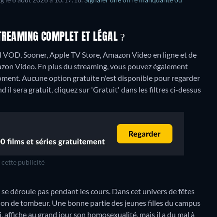
ng le 6 août 2026 à 10:17:18.
Signaler une offre manquante ou
STREAMING COMPLET ET LÉGAL ?
anal VOD, Sooner, Apple TV Store, Amazon Video en ligne et de
azon Video.
En plus du streaming, vous pouvez également
moment.
Aucune option gratuite n'est disponible pour regarder
il sera gratuit, cliquez sur 'Gratuit' dans les filtres ci-dessus
cette publicité
 se déroule pas pendant les cours. Dans cet univers de fêtes
ion de tombeur. Une bonne partie des jeunes filles du campus
affiche au grand jour son homosexualité, mais il a du mal à