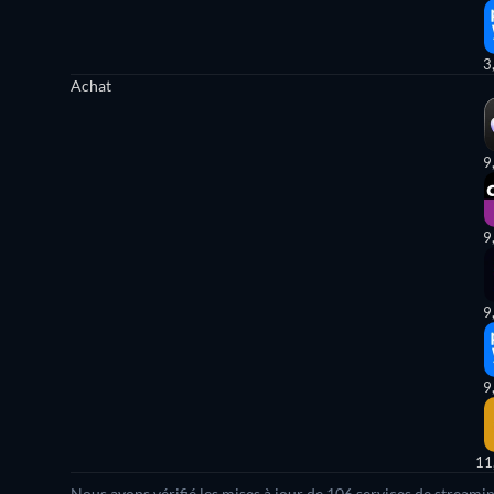
3
Achat
9
9
9
9
11