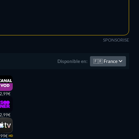
SPONSORISE
🇫🇷
France
Disponible en:
2,99€
2,99€
,99€
HD