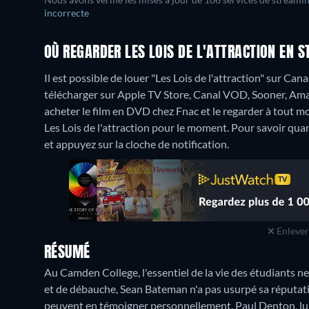
Nous avons vérifié les mises à jour de 106 services de streami
incorrecte
OÙ REGARDER LES LOIS DE L'ATTRACTION EN 
Il est possible de louer "Les Lois de l'attraction" sur C
télécharger sur Apple TV Store, Canal VOD, Sooner, Am
acheter le film en DVD chez Fnac et le regarder à tout 
Les Lois de l'attraction pour le moment. Pour savoir quand 
et appuyez sur la cloche de notification.
Enlever 
RÉSUMÉ
Au Camden College, l'essentiel de la vie des étudiants ne
et de débauche, Sean Bateman n'a pas usurpé sa réputat
peuvent en témoigner personnellement. Paul Denton, lui, 