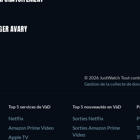
GER AVARY
Série
© 2026 JustWatch Tout conten
Gestion de la collecte de do
Top 5 services de VàD
Top 5 nouveautés en VàD
P
Netflix
Sorties Netflix
‎
Amazon Prime Video
Sorties Amazon Prime
T
Video
Apple TV
T