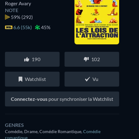
Roger Avary
NOTE
59%
(292)
6.6 (55k)
45%
190
102
Watchlist
Vu
Connectez-vous
pour synchroniser la Watchlist
GENRES
Comédie, Drame, Comédie Romantique
,
Comédie
romantique