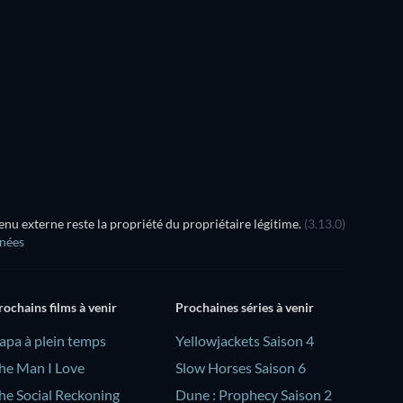
u externe reste la propriété du propriétaire légitime.
(3.13.0)
nnées
rochains films à venir
Prochaines séries à venir
Papa à plein temps
Yellowjackets Saison 4
he Man I Love
Slow Horses Saison 6
he Social Reckoning
Dune : Prophecy Saison 2