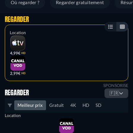
Où regarder ?
Regarder gratuitement
Résu
REGARDER
Location
4,99€
HD
2,99€
HD
SPONSORISE
REGARDER
🇫🇷
Meilleur prix
Gratuit
4K
HD
SD
Location