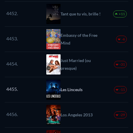
noir
4452.
Tant que tu vis, brille !
+11
Embassy of the Free
4453.
-6
Mind
Just Married (ou
4454.
-31
presque)
4455.
Les Linceuls
-11
4456.
Los Angeles 2013
-29