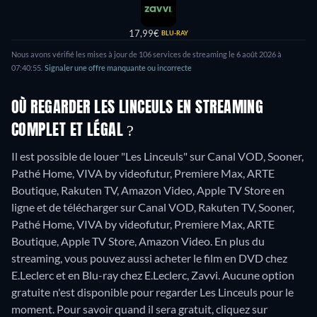
17,99€
BLU-RAY
Nous avons vérifié les mises à jour de 106 services de streaming le 6 août 2026 à
07:40:55.
Signaler une offre manquante ou incorrecte
OÙ REGARDER LES LINCEULS EN STREAMING
COMPLET ET LÉGAL ?
Il est possible de louer "Les Linceuls" sur Canal VOD, Sooner,
Pathé Home, VIVA by videofutur, Premiere Max, ARTE
Boutique, Rakuten TV, Amazon Video, Apple TV Store en
ligne et de télécharger sur Canal VOD, Rakuten TV, Sooner,
Pathé Home, VIVA by videofutur, Premiere Max, ARTE
Boutique, Apple TV Store, Amazon Video.
En plus du
streaming, vous pouvez aussi acheter le film en DVD chez
E.Leclerc et en Blu-ray chez E.Leclerc, Zavvi.
Aucune option
gratuite n'est disponible pour regarder Les Linceuls pour le
moment. Pour savoir quand il sera gratuit, cliquez sur