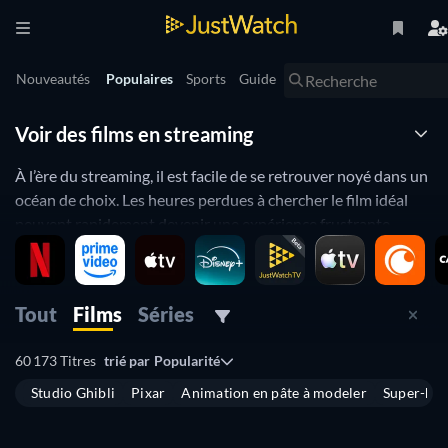
Nouveautés
Populaires
Sports
Guide
Voir des films en streaming
À l’ère du streaming, il est facile de se retrouver noyé dans un
océan de choix. Les heures perdues à chercher le film idéal
peuvent rapidement devenir une expérience frustrante.
Heureusement, JustWatch est là pour vous guider et vous
aider à trouver un film en streaming qui conviendra
parfaitement à vos envies du moment. Si vous êtes à court
Tout
Films
Séries
d’inspiration ou si vous pensez avoir exploré tous les recoins
des plateformes de streaming, les filtres et les fonctionnalités
60 173 Titres
trié par
Popularité
de JustWatch sont vos alliés.
Studio Ghibli
Pixar
Animation en pâte à modeler
Super-hér
Où trouver les films en streaming ?