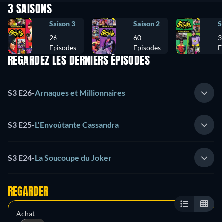
3 SAISONS
Saison 3
Saison 2
S
26
60
3
Episodes
Episodes
E
REGARDEZ LES DERNIERS ÉPISODES
S3 E26
-
Arnaques et Millionnaires
S3 E25
-
L'Envoûtante Cassandra
S3 E24
-
La Soucoupe du Joker
REGARDER
Achat