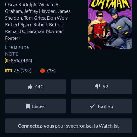
Oscar Rudolph
,
William A.
Graham
,
Jeffrey Hayden
,
James
Sheldon
,
Tom Gries
,
Don Weis
,
Robert Sparr
,
Robert Butler
,
Richard C. Sarafian
,
Norman
Foster
Lire la suite
NOTE
86%
(494)
7.5 (29k)
72%
442
52
Listes
Tout vu
Connectez-vous
pour synchroniser la Watchlist