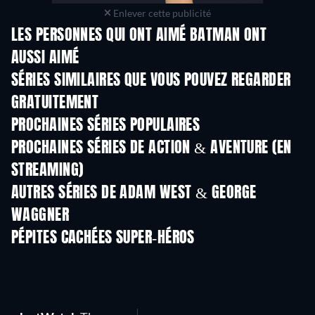
Enlever cette publicité
LES PERSONNES QUI ONT AIMÉ BATMAN ONT
AUSSI AIMÉ
Série
Série
SÉRIES SIMILAIRES QUE VOUS POUVEZ REGARDER
GRATUITEMENT
Série
Série
S
PROCHAINES SÉRIES POPULAIRES
Série
Série
S
PROCHAINES SÉRIES DE ACTION & AVENTURE (EN
STREAMING)
Saison 2
Saison 2
Sais
AUTRES SÉRIES DE ADAM WEST & GEORGE
WAGGNER
Série
Série
S
PÉPITES CACHÉES SUPER-HÉROS