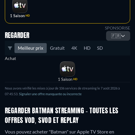
1 Saison
HD
SPONSORISE
REGARDER
🇫🇷
Meilleur prix
Gratuit
4K
HD
SD
Achat
1 Saison
HD
Nous avons vérifié les mises à jour de 106 services de streaming le 7 août 2026 à
07:45:53.
Signaler une offre manquante ou incorrecte
REGARDER BATMAN STREAMING - TOUTES LES
OFFRES VOD, SVOD ET REPLAY
Vous pouvez acheter "Batman" sur Apple TV Store en