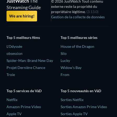
JustWatch
The
© 2026 JustWatch Tout contenu
externe reste la propriété du
Streaming Guide
propriétaire légitime.
(3.13.0)
We are hiring!
Gestion de la collecte de données
Top 5 meilleurs films
Top 5 meilleures séries
L'Odyssée
House of the Dragon
obsession
Silo
Spider-Man: Brand New Day
Lucky
Projet Dernière Chance
Widow’s Bay
Troie
From
Top 5 services de VàD
Top 5 nouveautés en VàD
Netflix
Sorties Netflix
Amazon Prime Video
Sorties Amazon Prime Video
Apple TV
Sorties Apple TV