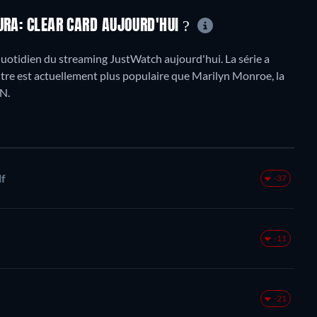
URA: CLEAR CARD AUJOURD'HUI ?
uotidien du streaming JustWatch aujourd'hui. La série a
titre est actuellement plus populaire que Marilyn Monroe, la
N.
f
-37
-11
-21