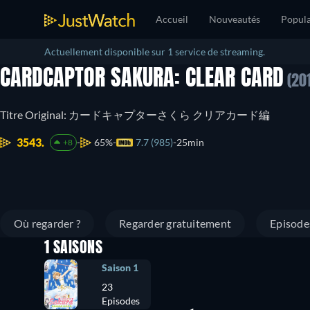
Accueil
Nouveautés
Popula
Actuellement disponible sur 1 service de streaming.
CARDCAPTOR SAKURA: CLEAR CARD
(201
Titre Original: カードキャプターさくら クリアカード編
3543.
65%
7.7 (985)
25min
+8
Où regarder ?
Regarder gratuitement
Episode
1 SAISONS
Saison 1
23
Episodes