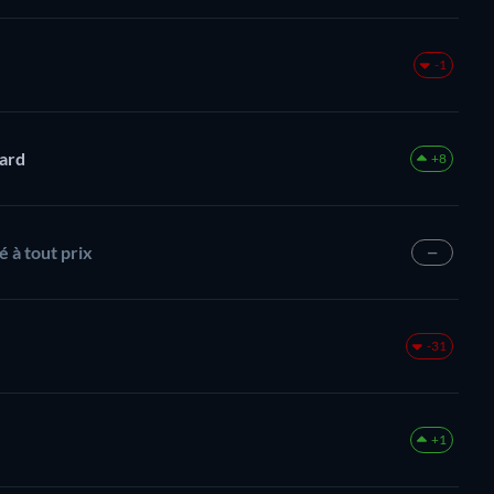
-1
Card
+8
 à tout prix
—
-31
+1