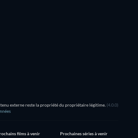
Série
Série
Série
Série
Série
Série
Saison 4
Saison 3
Série
Série
Série
Série
nu externe reste la propriété du propriétaire légitime.
(4.0.0)
onnées
rochains films à venir
Prochaines séries à venir