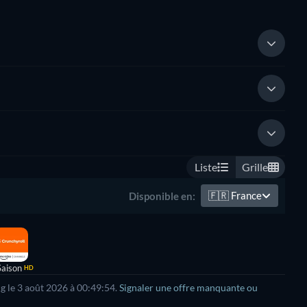
Liste
Grille
🇫🇷
France
Disponible en:
Saison
HD
g le
3 août 2026
à
00:49:54
.
Signaler une offre manquante ou