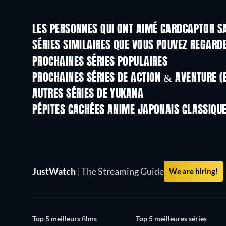
LES PERSONNES QUI ONT AIMÉ CARDCAPTOR S
Série
Série
SÉRIES SIMILAIRES QUE VOUS POUVEZ REGARD
Série
Série
PROCHAINES SÉRIES POPULAIRES
Série
Série
PROCHAINES SÉRIES DE ACTION & AVENTURE (
Saison 2
Saison 2
AUTRES SÉRIES DE YUKANA
Série
Série
PÉPITES CACHÉES ANIME JAPONAIS CLASSIQU
Série
Série
JustWatch
|
The Streaming Guide
We are hiring!
Top 5 meilleurs films
Top 5 meilleures séries