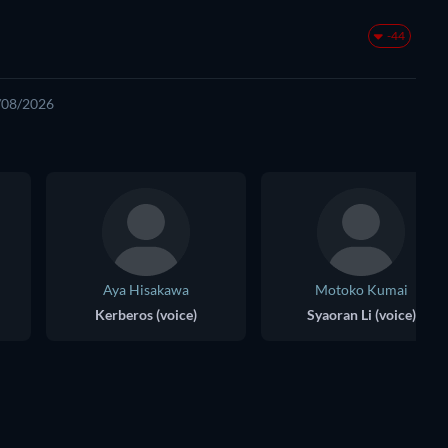
-44
6/08/2026
Aya Hisakawa
Motoko Kumai
Kerberos (voice)
Syaoran Li (voice)