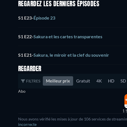
REGARDEZ LES DERNIERS ÉPISODES
S1 E23
-
Épisode 23
S1 E22
-
Sakura et les cartes transparentes
S1 E21
-
Sakura, le miroir et la clef du souvenir
REGARDER
Meilleur prix
Gratuit
4K
HD
SD
FILTRES
Abo
1 
Nous avons vérifié les mises à jour de
106
services de streamin
incorrecte