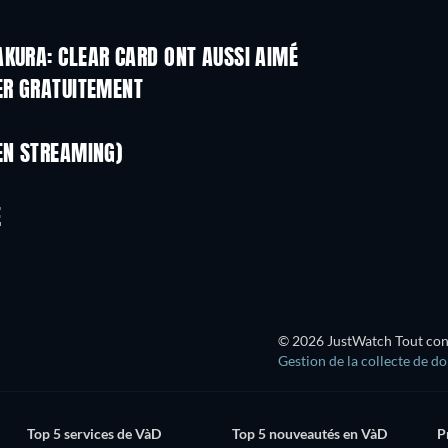
AKURA: CLEAR CARD ONT AUSSI AIMÉ
Série
Série
ER GRATUITEMENT
Série
Série
Série
Série
EN STREAMING)
Saison 2
Saison 1
Série
Série
E
Série
Série
© 2026 JustWatch Tout conte
Gestion de la collecte de d
Top 5 services de VàD
Top 5 nouveautés en VàD
P