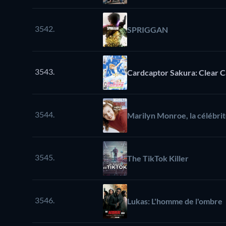
3542.
SPRIGGAN
3543.
Cardcaptor Sakura: Clear 
3544.
Marilyn Monroe, la célébrité
3545.
The TikTok Killer
3546.
Lukas: L'homme de l'ombre