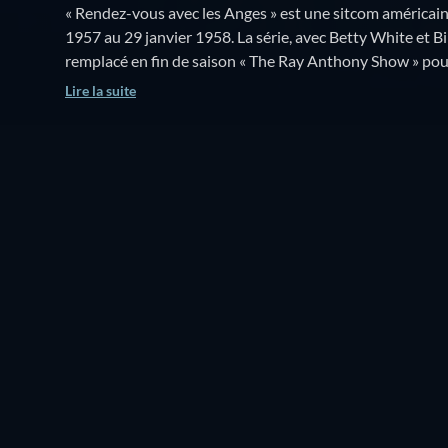
« Rendez-vous avec les Anges » est une sitcom américai
1957 au 29 janvier 1958. La série, avec Betty White et Bil
remplacé en fin de saison « The Ray Anthony Show » pour
Plymouth de Chrysler. Tom Kennedy était l'annonceur de l'émission et le porte-parole
Lire la suite
de Plymouth.
Où regarder ?
Regarder gratuitement
2 SAISONS
Saison 2
Saison 1
21 Episodes
39 Episodes
REGARDEZ LES DERNIERS ÉPISODES
S2 E21
-
Épisode 21