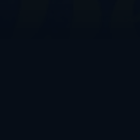
À PROPOS DE LA SÉRIE
RÉALISATEUR
James V. Kern
NOTE
12%
(61)
7.0