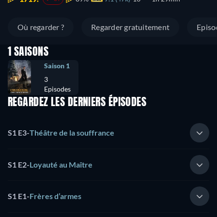
Où regarder ?
Regarder gratuitement
Episo
1 SAISONS
Saison 1
3
Episodes
REGARDEZ LES DERNIERS ÉPISODES
S1 E3
-
Théâtre de la souffrance
S1 E2
-
Loyauté au Maître
S1 E1
-
Frères d’armes