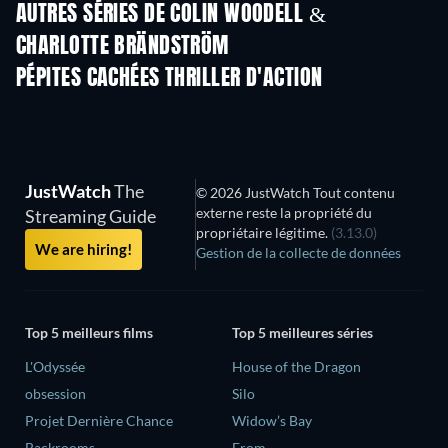
AUTRES SÉRIES DE COLIN WOODELL &
CHARLOTTE BRÄNDSTRÖM
Série
Série
S
PÉPITES CACHÉES THRILLER D'ACTION
JustWatch
The
© 2026 JustWatch Tout contenu
externe reste la propriété du
Streaming Guide
propriétaire légitime.
(3.13.0)
We are hiring!
Gestion de la collecte de données
Top 5 meilleurs films
Top 5 meilleures séries
L'Odyssée
House of the Dragon
obsession
Silo
Projet Dernière Chance
Widow’s Bay
Backrooms
From