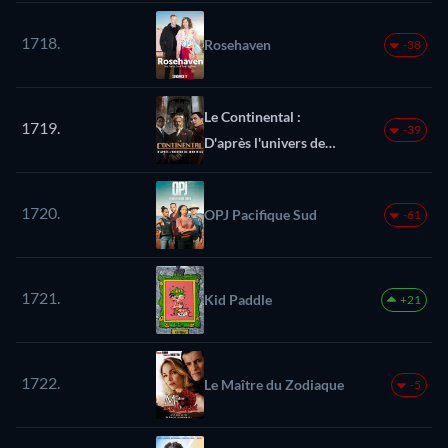
1718.
Rosehaven
-38
Le Continental :
1719.
-39
D'après l'univers de
John Wick
1720.
OPJ Pacifique Sud
-61
1721.
Kid Paddle
+21
1722.
Le Maître du Zodiaque
-5