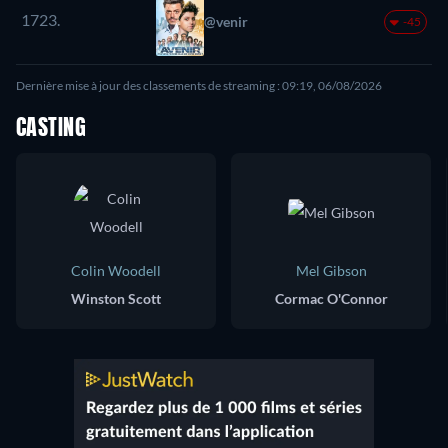
1723.
@venir
-45
Dernière mise à jour des classements de streaming : 09:19, 06/08/2026
CASTING
Colin Woodell
Mel Gibson
Winston Scott
Cormac O'Connor