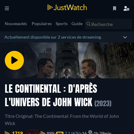
Nouveautés
Populaires
Sports
Guide
Actuellement disponible sur 2 services de streaming.
LE CONTINENTAL : D'APRÈS
L'UNIVERS DE JOHN WICK
(2023)
Titre Original: The Continental: From the World of John
Wick
1719.
89%
7.1 (47k)
16
1h 29min
-39