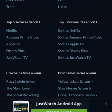
Troie
Lucky
Top 5 services de VàD
Top 5 nouveautés en VàD
Netflix
Sorties Netflix
Amazon Prime Video
Sorties Amazon Prime Video
Apple TV
Sorties Apple TV
Disney Plus
Sorties Disney Plus
JustWatch TV
Sorties JustWatch TV
Prochains films à venir
Prochaines séries à venir
‎Papa à plein temps
Yellowjackets Saison 4
The Man I Love
Slow Horses Saison 6
The Social Reckoning
Dune : Prophecy Saison 2
La Conscience politique
The Gentlemen Saison 2
Le Dernier Refuge
Love Is Blind: UK Saison 3