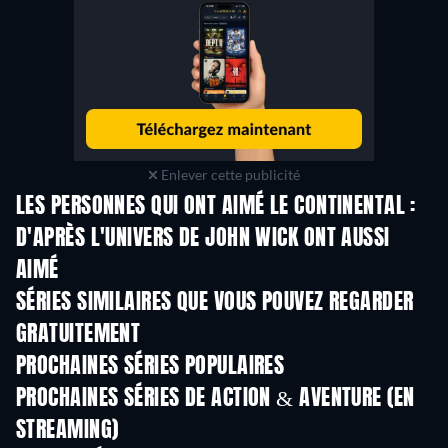
Enlever cette publicité
LES PERSONNES QUI ONT AIMÉ LE CONTINENTAL :
D'APRÈS L'UNIVERS DE JOHN WICK ONT AUSSI
AIMÉ
Série
Série
S
SÉRIES SIMILAIRES QUE VOUS POUVEZ REGARDER
GRATUITEMENT
Série
Série
S
PROCHAINES SÉRIES POPULAIRES
Série
Série
S
PROCHAINES SÉRIES DE ACTION & AVENTURE (EN
STREAMING)
Saison 2
Saison 2
Sais