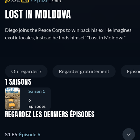
33%
7.9 (133)
17min
LOST IN MOLDOVA
Diego joins the Peace Corps to win back his ex. He imagines
exotic locales, instead he finds himself "Lost in Moldova."
Où regarder ?
Regarder gratuitement
Episo
1 SAISONS
Saison 1
6
Episodes
REGARDEZ LES DERNIERS ÉPISODES
S1 E6
-
Épisode 6