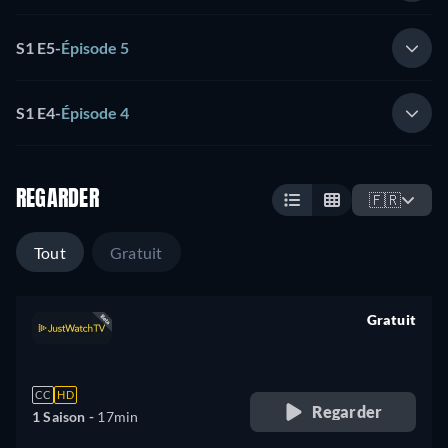
S1 E5
-
Épisode 5
S1 E4
-
Épisode 4
REGARDER
🇫🇷
Tout
Gratuit
Gratuit
retail price
CC
HD
Regarder
1 Saison -
17min