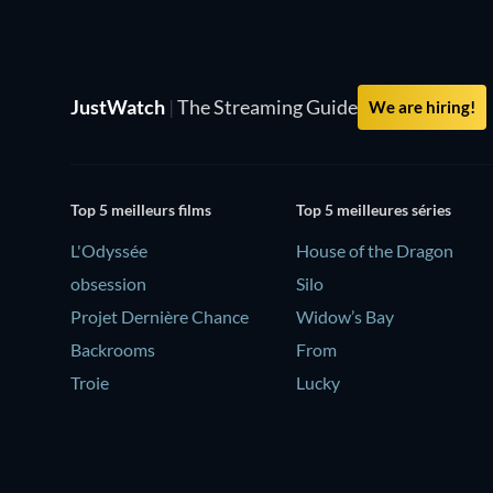
JustWatch
|
The Streaming Guide
We are hiring!
Top 5 meilleurs films
Top 5 meilleures séries
L'Odyssée
House of the Dragon
obsession
Silo
Projet Dernière Chance
Widow’s Bay
Backrooms
From
Troie
Lucky