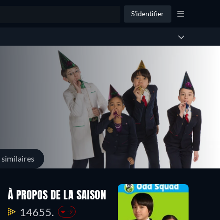
S'identifier
similaires
À PROPOS DE LA SAISON
14655.
-9