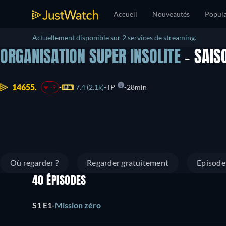
Accueil
Nouveautés
Popula
Actuellement disponible sur 2 services de streaming.
ORGANISATION SUPER INSOLITE
- SAIS
14655.
7.4 (2.1k)
TP
28min
-9
Où regarder ?
Regarder gratuitement
Episode
40 ÉPISODES
S1 E1
-
Mission zéro