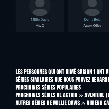
Millie Davis
Dalila Bela
Ms. O
Agent Olive
LES PERSONNES QUI ONT AIMÉ SAISON 1 ONT A
Série
Série
SÉRIES SIMILAIRES QUE VOUS POUVEZ REGARD
Série
Série
PROCHAINES SÉRIES POPULAIRES
Série
Série
PROCHAINES SÉRIES DE ACTION & AVENTURE (
Saison 2
Saison 2
AUTRES SÉRIES DE MILLIE DAVIS & VIVIENO CA
Série
Série