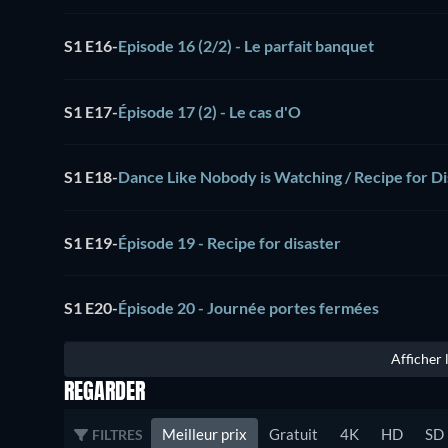
S1 E16
-
Episode 16 (2/2) - Le parfait banquet
S1 E17
-
Épisode 17 (2) - Le cas d'O
S1 E18
-
Dance Like Nobody is Watching / Recipe for Di
S1 E19
-
Épisode 19 - Recipe for disaster
S1 E20
-
Épisode 20 - Journée portes fermées
Afficher 
REGARDER
Meilleur prix
Gratuit
4K
HD
SD
FILTRES