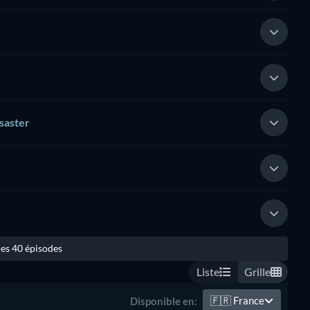
saster
les 40 épisodes
Liste
Grille
🇫🇷
France
Disponible en: