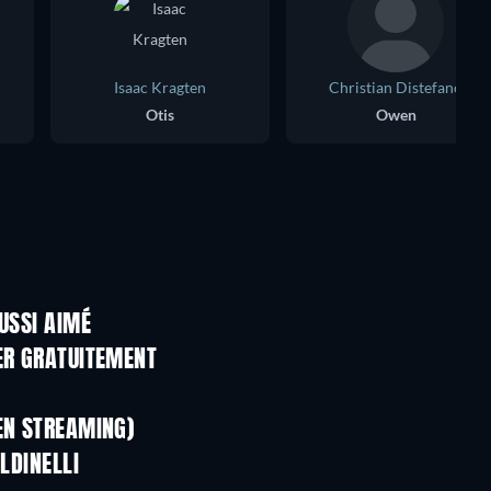
Isaac Kragten
Christian Distefano
Otis
Owen
USSI AIMÉ
Série
Série
ER GRATUITEMENT
Série
Série
Série
EN STREAMING)
Saison 1
Saison 2
LDINELLI
Série
Série