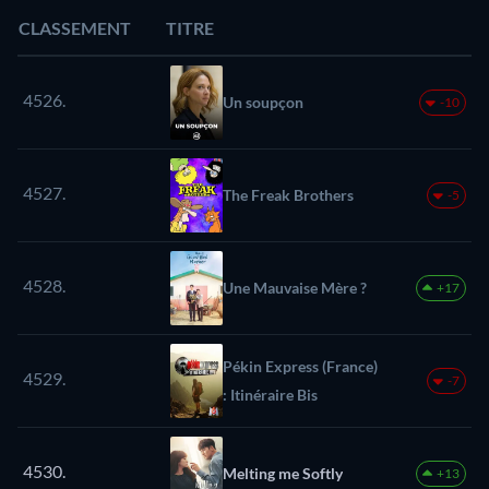
CLASSEMENT
TITRE
4526.
Un soupçon
-10
4527.
The Freak Brothers
-5
4528.
Une Mauvaise Mère ?
+17
Pékin Express (France)
4529.
-7
: Itinéraire Bis
4530.
Melting me Softly
+13