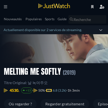
Nouveautés
Populaires
Sports
Guide
Actuellement disponible sur 2 services de streaming.
MELTING ME SOFTLY
(2019)
Titre Original: 날 녹여주오
4530.
50%
6.8 (3.2k)
1h 3min
+13
Où regarder ?
Regarder gratuitement
Episo