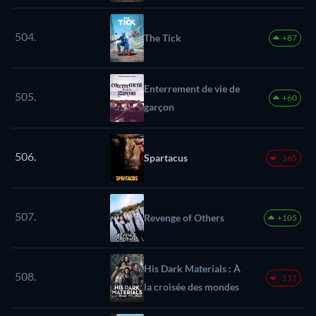
504.
The Tick
+87
Enterrement de vie de
505.
+60
garçon
506.
Spartacus
-165
507.
Revenge of Others
+105
His Dark Materials : À
508.
-111
la croisée des mondes