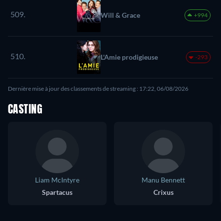
509.
Will & Grace
+994
510.
L'Amie prodigieuse
-293
Dernière mise à jour des classements de streaming : 17:22, 06/08/2026
CASTING
Liam McIntyre
Manu Bennett
Spartacus
Crixus