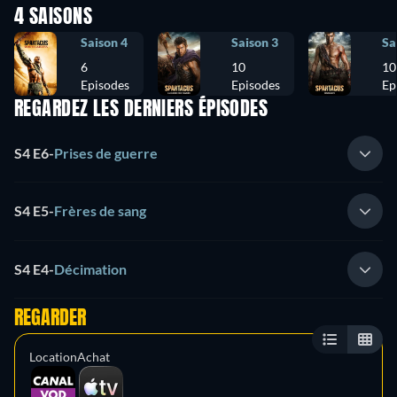
4 SAISONS
Saison 4
Saison 3
Sa
6
10
10
Episodes
Episodes
Ep
REGARDEZ LES DERNIERS ÉPISODES
S4 E6
-
Prises de guerre
S4 E5
-
Frères de sang
S4 E4
-
Décimation
REGARDER
Location
Achat