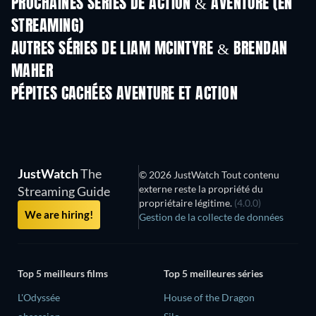
PROCHAINES SÉRIES DE ACTION & AVENTURE (EN
STREAMING)
Saison 2
Saison 2
Sais
AUTRES SÉRIES DE LIAM MCINTYRE & BRENDAN
MAHER
Série
Série
S
PÉPITES CACHÉES AVENTURE ET ACTION
S
JustWatch
The
© 2026 JustWatch Tout contenu
externe reste la propriété du
Streaming Guide
propriétaire légitime.
(4.0.0)
We are hiring!
Gestion de la collecte de données
Top 5 meilleurs films
Top 5 meilleures séries
L'Odyssée
House of the Dragon