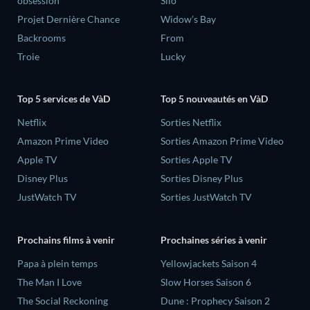
obsession
Silo
Projet Dernière Chance
Widow’s Bay
Backrooms
From
Troie
Lucky
Top 5 services de VàD
Top 5 nouveautés en VàD
Netflix
Sorties Netflix
Amazon Prime Video
Sorties Amazon Prime Video
Apple TV
Sorties Apple TV
Disney Plus
Sorties Disney Plus
JustWatch TV
Sorties JustWatch TV
Prochains films à venir
Prochaines séries à venir
‎Papa à plein temps
Yellowjackets Saison 4
The Man I Love
Slow Horses Saison 6
The Social Reckoning
Dune : Prophecy Saison 2