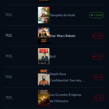
701.
Tempête de Noël
+2649
702.
Star Wars Rebels
-230
703.
Bull
-231
Death Row
704.
-95
Confidential: Secrets
of a Serial Killer
Les Grandes Énigmes
705.
-31
de l'Histoire