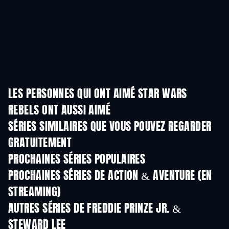
LES PERSONNES QUI ONT AIMÉ STAR WARS
REBELS ONT AUSSI AIMÉ
Série
Série
S
SÉRIES SIMILAIRES QUE VOUS POUVEZ REGARDER
GRATUITEMENT
Série
Série
S
PROCHAINES SÉRIES POPULAIRES
Série
Série
S
PROCHAINES SÉRIES DE ACTION & AVENTURE (EN
STREAMING)
Saison 2
Saison 2
Sais
AUTRES SÉRIES DE FREDDIE PRINZE JR. &
STEWARD LEE
Série
Série