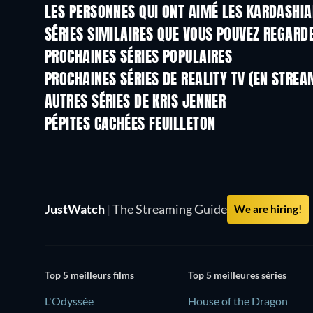
LES PERSONNES QUI ONT AIMÉ LES KARDASHIA
Série
Série
SÉRIES SIMILAIRES QUE VOUS POUVEZ REGARD
Série
Série
PROCHAINES SÉRIES POPULAIRES
Série
Série
PROCHAINES SÉRIES DE REALITY TV (EN STREA
Saison 3
Saison 1
AUTRES SÉRIES DE KRIS JENNER
Série
Série
PÉPITES CACHÉES FEUILLETON
Série
Série
JustWatch
|
The Streaming Guide
We are hiring!
Top 5 meilleurs films
Top 5 meilleures séries
L'Odyssée
House of the Dragon