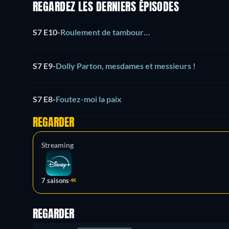
REGARDEZ LES DERNIERS ÉPISODES
S7 E10
-
Roulement de tambour…
S7 E9
-
Dolly Parton, mesdames et messieurs !
S7 E8
-
Foutez-moi la paix
REGARDER
Streaming
7 saisons
4K
REGARDER