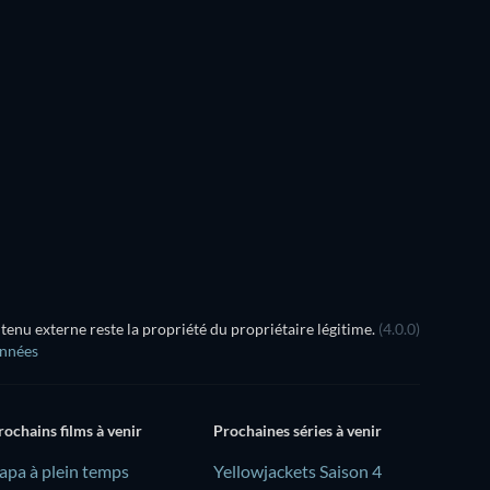
Série
Série
Série
Série
Série
Série
Saison 1
Saison 1
Série
Série
Série
Série
nu externe reste la propriété du propriétaire légitime.
(4.0.0)
onnées
rochains films à venir
Prochaines séries à venir
Papa à plein temps
Yellowjackets Saison 4