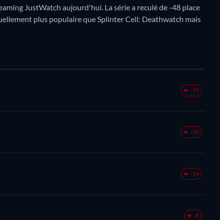
aming JustWatch aujourd'hui. La série a reculé de -48 place
ctuellement plus populaire que Splinter Cell: Deathwatch mais
-19
-30
-14
-8