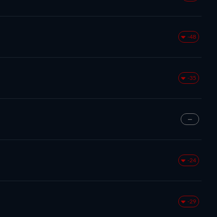
-48
-35
—
-24
-29