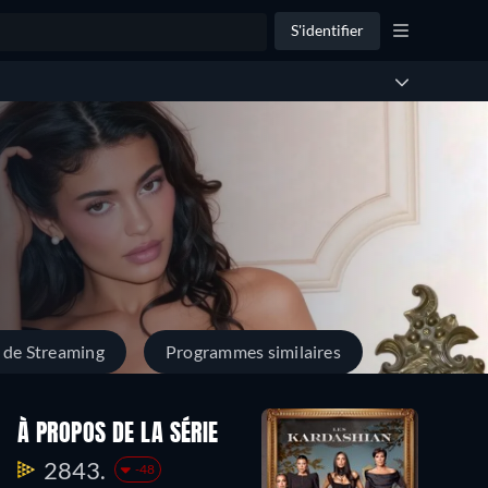
S'identifier
 de Streaming
Programmes similaires
Saison 2
Saison 1
À PROPOS DE LA SÉRIE
11
10
2843.
-48
Episodes
Episodes