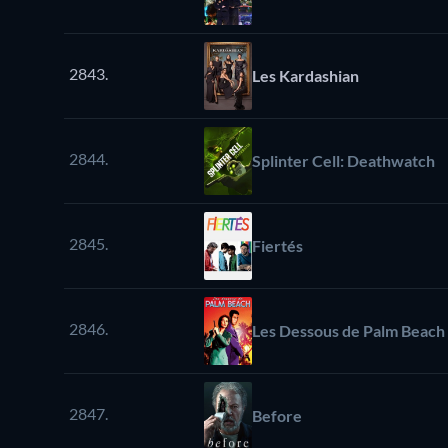
2843.
Les Kardashian
2844.
Splinter Cell: Deathwatch
2845.
Fiertés
2846.
Les Dessous de Palm Beach
2847.
Before