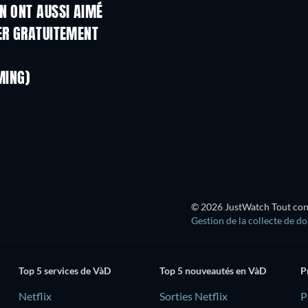
N ONT AUSSI AIMÉ
Série
Série
ER GRATUITEMENT
Série
Série
Série
Série
MING)
Saison 1
Saison 1
Série
Série
Série
Série
© 2026 JustWatch Tout conte
Gestion de la collecte de d
Top 5 services de VàD
Top 5 nouveautés en VàD
P
Netflix
Sorties Netflix
‎