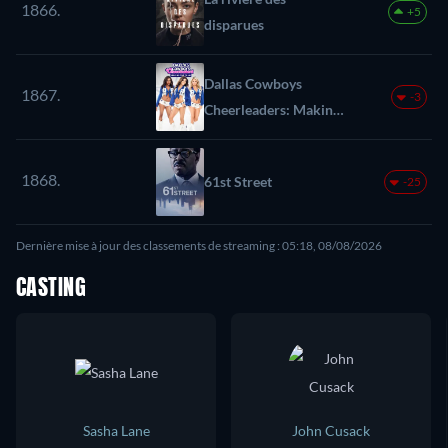
1866.
+5
disparues
Dallas Cowboys
1867.
-3
Cheerleaders: Making
the Team
1868.
61st Street
-25
Dernière mise à jour des classements de streaming : 05:18, 08/08/2026
CASTING
Sasha Lane
John Cusack