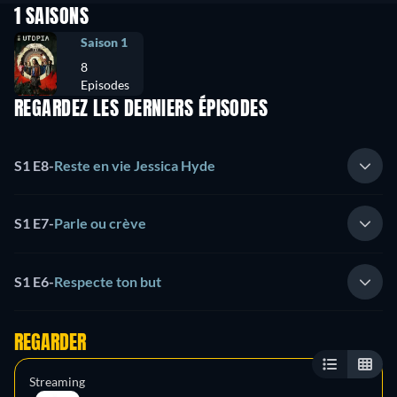
1 SAISONS
Saison 1
8
Episodes
REGARDEZ LES DERNIERS ÉPISODES
S1 E8
-
Reste en vie Jessica Hyde
S1 E7
-
Parle ou crève
S1 E6
-
Respecte ton but
REGARDER
Streaming