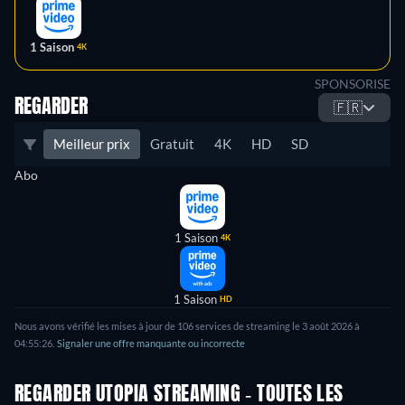
1 Saison
4K
SPONSORISE
REGARDER
🇫🇷
Meilleur prix
Gratuit
4K
HD
SD
Abo
1 Saison
4K
1 Saison
HD
Nous avons vérifié les mises à jour de 106 services de streaming le 3 août 2026 à
04:55:26.
Signaler une offre manquante ou incorrecte
REGARDER UTOPIA STREAMING - TOUTES LES