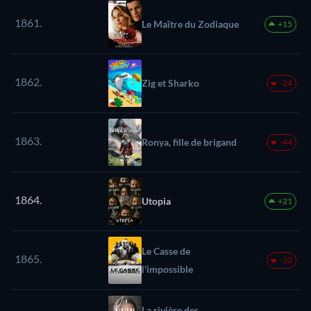
1861.
Le Maître du Zodiaque
+15
1862.
Zig et Sharko
-24
1863.
Ronya, fille de brigand
-44
1864.
Utopia
+21
Le Casse de
1865.
-33
l'impossible
La rivière des