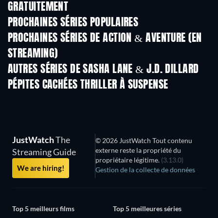
GRATUITEMENT
Série
Série
S
PROCHAINES SÉRIES POPULAIRES
Série
Série
S
PROCHAINES SÉRIES DE ACTION & AVENTURE (EN
STREAMING)
Saison 2
Saison 2
Sais
AUTRES SÉRIES DE SASHA LANE & J.D. DILLARD
Série
Série
S
PÉPITES CACHÉES THRILLER À SUSPENSE
S
JustWatch
The
© 2026 JustWatch Tout contenu
externe reste la propriété du
Streaming Guide
propriétaire légitime.
(3.13.0)
We are hiring!
Gestion de la collecte de données
Top 5 meilleurs films
Top 5 meilleures séries