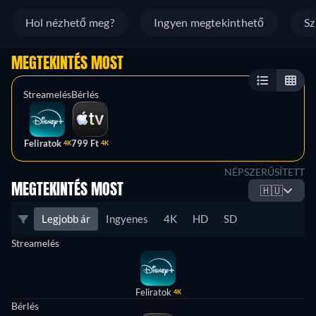
Hol nézhető meg?
Ingyen megtekinthető
Sz
MEGTEKINTÉS MOST
Streamelés
Bérlés
Feliratok
799 Ft
4K
4K
NÉPSZERŰSÍTETT
MEGTEKINTÉS MOST
🇭🇺
Legjobb ár
Ingyenes
4K
HD
SD
Streamelés
Feliratok
4K
Bérlés