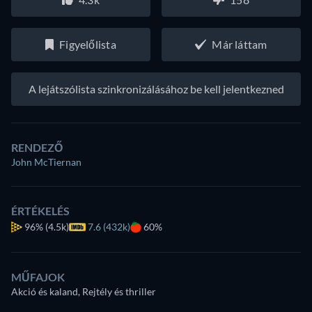
Figyelőlista
Már láttam
A lejátszólista szinkronizálásához be kell jelentkezned
RENDEZŐ
John McTiernan
ÉRTÉKELÉS
96%
(4.5k)
7.6 (432k)
60%
MŰFAJOK
Akció és kaland, Rejtély és thriller