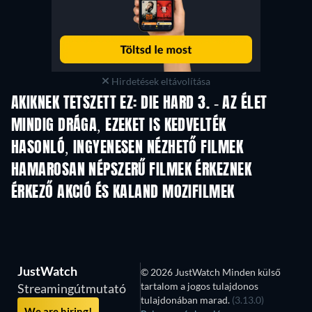
Hirdetések eltávolítása
AKIKNEK TETSZETT EZ: DIE HARD 3. - AZ ÉLET
MINDIG DRÁGA, EZEKET IS KEDVELTÉK
HASONLÓ, INGYENESEN NÉZHETŐ FILMEK
HAMAROSAN NÉPSZERŰ FILMEK ÉRKEZNEK
ÉRKEZŐ AKCIÓ ÉS KALAND MOZIFILMEK
JustWatch
© 2026 JustWatch Minden külső
tartalom a jogos tulajdonos
Streamingútmutató
tulajdonában marad.
(3.13.0)
We are hiring!