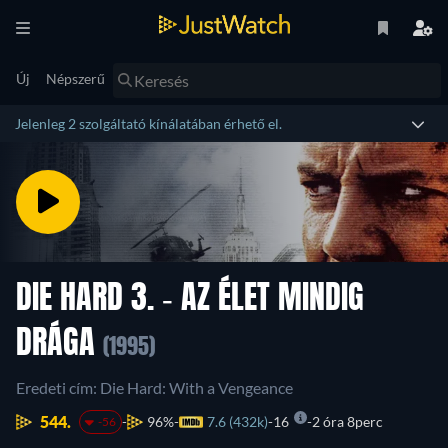
Új
Népszerű
Jelenleg 2 szolgáltató kínálatában érhető el.
DIE HARD 3. - AZ ÉLET MINDIG
DRÁGA
(1995)
Eredeti cím: Die Hard: With a Vengeance
544.
96%
7.6 (432k)
16
2 óra 8perc
-56