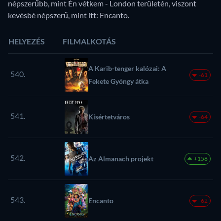
népszerűbb, mint Én vétkem - London területén, viszont
kevésbé népszerű, mint itt: Encanto.
HELYEZÉS
FILMALKOTÁS
A Karib-tenger kalózai: A
540.
-61
Fekete Gyöngy átka
541.
Kísértetváros
-64
542.
Az Almanach projekt
+158
543.
Encanto
-62