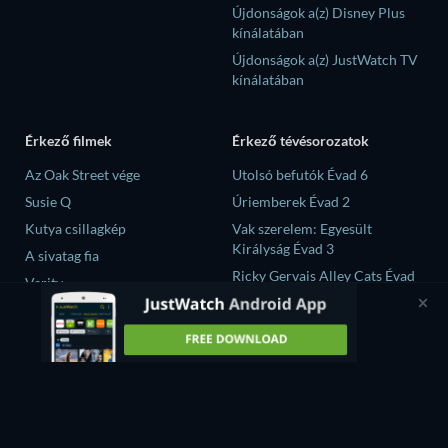
Újdonságok a(z) Disney Plus
kínálatában
Újdonságok a(z) JustWatch TV
kínálatában
Érkező filmek
Érkező tévésorozatok
Az Oak Street vége
Utolsó befutók Évad 6
Susie Q
Úriemberek Évad 2
Kutya csillagkép
Vak szerelem: Egyesült
Királyság Évad 3
A sivatag fia
Ricky Gervais Alley Cats Évad
Verity
1
Operation Safed Sagar Évad 1