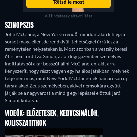
Hirdetések eltávolítása
SZINOPSZIS
John McClane, a New York-i rendőr minduntalan kihívja a
sorsot maga ellen, de rendkívüli tehetséggel úrrá lesz a
reménytelen helyzeteken is. Most azonban a veszély keresi
őt, s nem fordítva. Simon, az ördögi gazember személyes
indíttatásból akar bosszút állni McClane-en, akit arra
kényszerít, hogy részt vegyen egy halálos játékban, melynek
tétje nem más, mint New York. McClane-nek hamarosan új
társra akad Zeus személyében, akivel nemsokára együtt
járják be a nagyvárost a mindig egy lépéssel előttük járó
Simont kutatva.
VIDEÓK: ELŐZETESEK, KEDVCSINÁLÓK,
KULISSZATITKOK