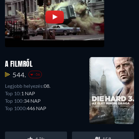
A FILMRŐL
544.
-56
Legjobb helyezés:
08.
Top 10:
1 NAP
Top 100:
34 NAP
Top 1000:
446 NAP
4.3k
158