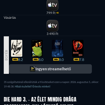
799 Ft
4K
Vásárlás
3 490 Ft
EGYÉB
8.2
8.0
8.0
7.8
7.8
Ingyen streamelhető
35 szolgáltatónál ellenőriztük a frissítéseket ezen a napon: 2026. augusztus 5., ekkor:
19:48:38.
Hibát észleltél? Értesíts minket!
DIE HARD 3. - AZ ÉLET MINDIG DRÁGA