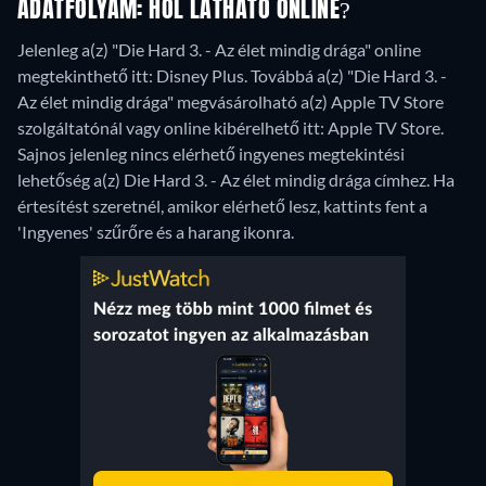
ADATFOLYAM: HOL LÁTHATÓ ONLINE?
Jelenleg a(z) "Die Hard 3. - Az élet mindig drága" online
megtekinthető itt: Disney Plus. Továbbá a(z) "Die Hard 3. -
Az élet mindig drága" megvásárolható a(z) Apple TV Store
szolgáltatónál vagy online kibérelhető itt: Apple TV Store.
Sajnos jelenleg nincs elérhető ingyenes megtekintési
lehetőség a(z) Die Hard 3. - Az élet mindig drága címhez. Ha
értesítést szeretnél, amikor elérhető lesz, kattints fent a
'Ingyenes' szűrőre és a harang ikonra.