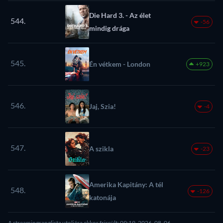
Die Hard 3. - Az élet
544.
-56
mindig drága
545.
Én vétkem - London
+923
546.
Jaj, Szia!
-4
547.
A szikla
-23
Amerika Kapitány: A tél
548.
-126
katonája
A streamingranglista utoljára ekkor frissült: 09:19, 2026. 08. 06.