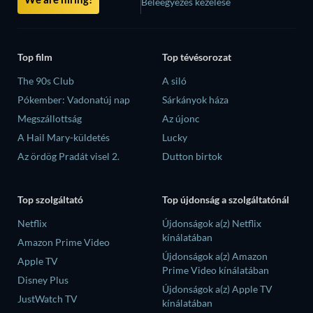
Beleegyezés kezelése
Top film
Top tévésorozat
The 90s Club
A siló
Pókember: Vadonatúj nap
Sárkányok háza
Megszállottság
Az újonc
A Hail Mary-küldetés
Lucky
Az ördög Pradát visel 2.
Dutton birtok
Top szolgáltató
Top újdonság a szolgáltatónál
Netflix
Újdonságok a(z) Netflix
kínálatában
Amazon Prime Video
Újdonságok a(z) Amazon
Apple TV
Prime Video kínálatában
Disney Plus
Újdonságok a(z) Apple TV
JustWatch TV
kínálatában