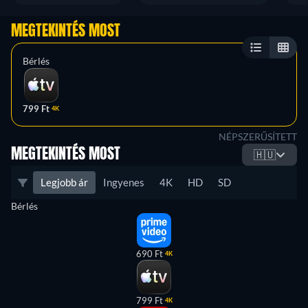
MEGTEKINTÉS MOST
Bérlés
799 Ft
4K
NÉPSZERŰSÍTETT
MEGTEKINTÉS MOST
🇭🇺
Legjobb ár
Ingyenes
4K
HD
SD
Bérlés
690 Ft
4K
799 Ft
4K