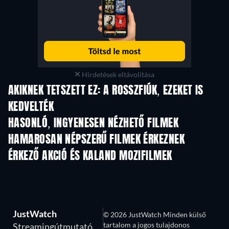
Hirdetések eltávolítása
AKIKNEK TETSZETT EZ: A ROSSZFIÚK, EZEKET IS
KEDVELTÉK
HASONLÓ, INGYENESEN NÉZHETŐ FILMEK
HAMAROSAN NÉPSZERŰ FILMEK ÉRKEZNEK
ÉRKEZŐ AKCIÓ ÉS KALAND MOZIFILMEK
JustWatch
© 2026 JustWatch Minden külső
tartalom a jogos tulajdonos
Streamingútmutató