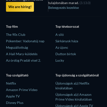
tulajdonában marad.
(3.13.0)
We are hiring!
Beleegyezés kezelése
Top film
Top tévésorozat
The 90s Club
A siló
Pókember: Vadonatúj nap
Sárkányok háza
Megszállottság
Az újonc
A Hail Mary-küldetés
Dutton birtok
Az ördög Pradát visel 2.
Lucky
Top szolgáltató
Top újdonság a szolgáltatónál
Netflix
Újdonságok a(z) Netflix
kínálatában
Amazon Prime Video
Újdonságok a(z) Amazon
Apple TV
Prime Video kínálatában
Disney Plus
Újdonságok a(z) Apple TV