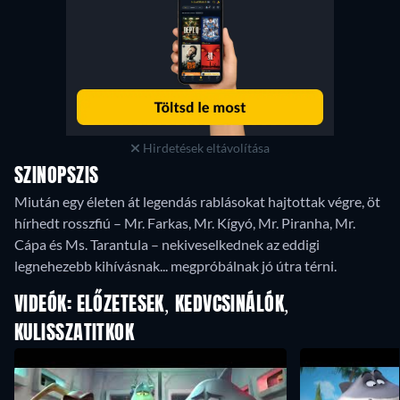
Hirdetések eltávolítása
SZINOPSZIS
Miután egy életen át legendás rablásokat hajtottak végre, öt
hírhedt rosszfiú – Mr. Farkas, Mr. Kígyó, Mr. Piranha, Mr.
Cápa és Ms. Tarantula – nekiveselkednek az eddigi
legnehezebb kihívásnak... megpróbálnak jó útra térni.
VIDEÓK: ELŐZETESEK, KEDVCSINÁLÓK,
KULISSZATITKOK