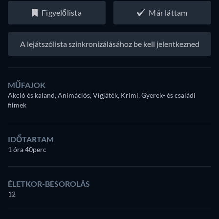
Figyelőlista
Már láttam
A lejátszólista szinkronizálásához be kell jelentkezned
MŰFAJOK
Akció és kaland, Animációs, Vígjáték, Krimi, Gyerek- és családi
filmek
IDŐTARTAM
1 óra 40perc
ÉLETKOR-BESOROLÁS
12