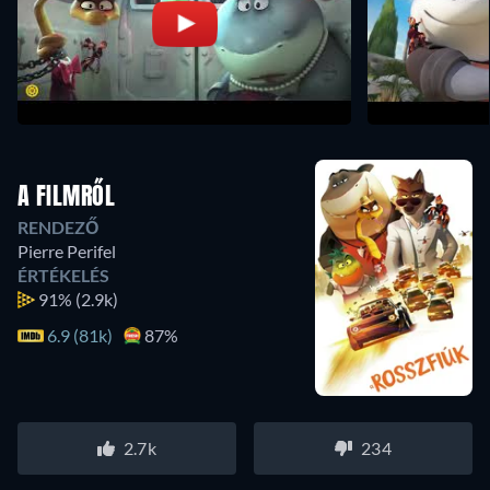
A FILMRŐL
RENDEZŐ
Pierre Perifel
ÉRTÉKELÉS
91%
(2.9k)
6.9 (81k)
87%
2.7k
234