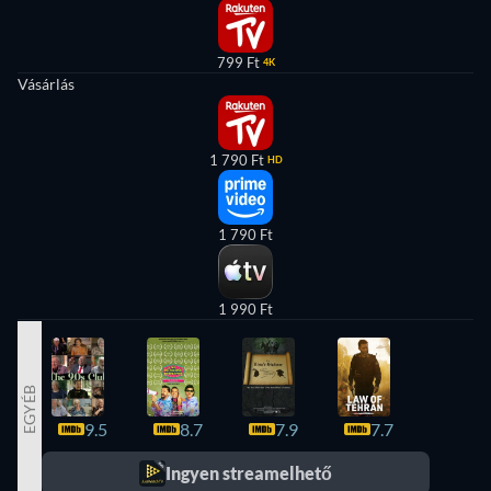
799 Ft
4K
Vásárlás
1 790 Ft
HD
1 790 Ft
1 990 Ft
EGYÉB
9.5
8.7
7.9
7.7
7.7
Ingyen streamelhető