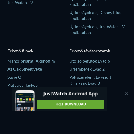
JustWatch TV
kínálatában
Újdonságok a(z) Disney Plus
kínálatában
Újdonságok a(z) JustWatch TV
kínálatában
Érkező filmek
Érkező tévésorozatok
Mancs őrjárat: A dínófilm
Utolsó befutók Évad 6
Az Oak Street vége
Úriemberek Évad 2
Susie Q
Vak szerelem: Egyesült
Királyság Évad 3
Kutya csillagkép
Until the T-Shirt Dries Évad 1
A sivatag fia
A szilánkok Évad 1