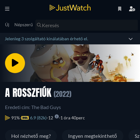
Új
Népszerű
Jelenleg 3 szolgáltató kínálatában érhető el.
A ROSSZFIÚK
(2022)
Eredeti cím: The Bad Guys
91%
6.9 (82k)
12
1 óra 40perc
Hol nézhető meg?
Ingyen megtekinthető
Sz