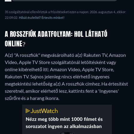
35 szolgáltatónál ellenőriztük a frissítéseket ezen a napon: 2026. augusztus 4., ekkor:
22:09:02.
Hibát észleltél? Értesíts minket!
A ROSSZFIÚK ADATFOLYAM: HOL LÁTHATÓ
ONLINE?
A(z) "A rosszfiúk" megvásárolható a(z) Rakuten TV, Amazon
Video, Apple TV Store szolgáltatónál letöltésként vagy
online kibérelhető itt: Amazon Video, Apple TV Store,
Rakuten TV.
Sajnos jelenleg nincs elérhető ingyenes
megtekintési lehetőség a(z) A rosszfiúk címhez. Ha értesítést
szeretnél, amikor elérhető lesz, kattints fent a 'Ingyenes'
szűrőre és a harang ikonra.