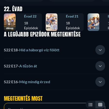
22. ÉVAD
Évad 22
Évad 21
18
18
Epizódok
Epizódok
A LEGÚJABB EPIZÓDOK MEGTEKINTÉSE
S22 E18
-
Híd a háborgó víz fölött
S22 E17
-
A tűzön át
S22 E16
-
Még mindig érzed
MEGTEKINTÉS MOST