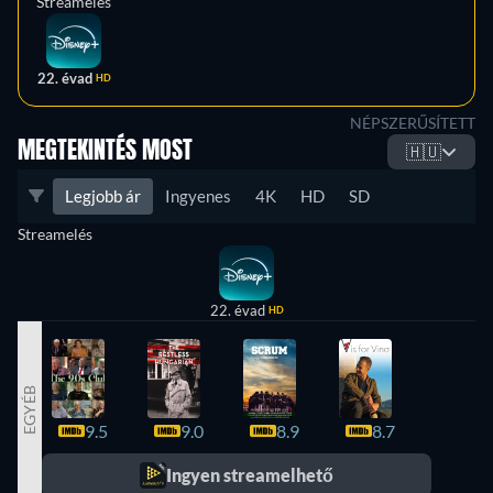
Streamelés
22. évad
HD
NÉPSZERŰSÍTETT
MEGTEKINTÉS MOST
🇭🇺
Legjobb ár
Ingyenes
4K
HD
SD
Streamelés
22. évad
HD
EGYÉB
9.5
9.0
8.9
8.7
8.4
Ingyen streamelhető