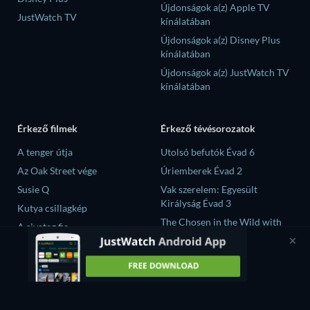
Újdonságok a(z) Apple TV
JustWatch TV
kínálatában
Újdonságok a(z) Disney Plus
kínálatában
Újdonságok a(z) JustWatch TV
kínálatában
Érkező filmek
Érkező tévésorozatok
A tenger útja
Utolsó befutók Évad 6
Az Oak Street vége
Úriemberek Évad 2
Susie Q
Vak szerelem: Egyesült
Királyság Évad 3
Kutya csillagkép
The Chosen in the Wild with
A sivatag fia
Bear Grylls Évad 1
大空港～GATE24～ Évad 1