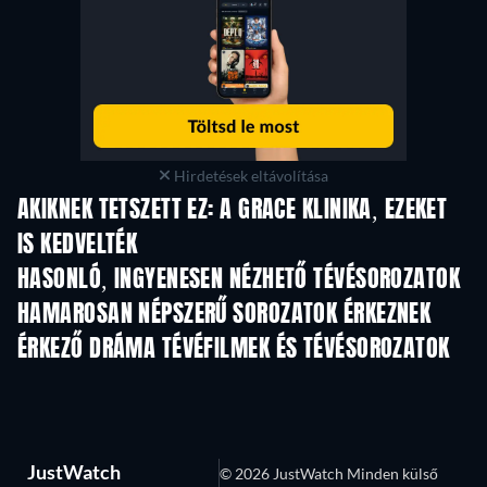
Hirdetések eltávolítása
AKIKNEK TETSZETT EZ: A GRACE KLINIKA, EZEKET
IS KEDVELTÉK
TV
TV
HASONLÓ, INGYENESEN NÉZHETŐ TÉVÉSOROZATOK
TV
TV
HAMAROSAN NÉPSZERŰ SOROZATOK ÉRKEZNEK
TV
TV
ÉRKEZŐ DRÁMA TÉVÉFILMEK ÉS TÉVÉSOROZATOK
Évad 6
Évad 2
Év
JustWatch
© 2026 JustWatch Minden külső