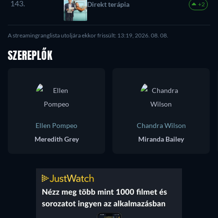
143.
Direkt terápia
+2
A streamingranglista utoljára ekkor frissült: 13:19, 2026. 08. 08.
SZEREPLŐK
Ellen Pompeo
Chandra Wilson
Meredith Grey
Miranda Bailey