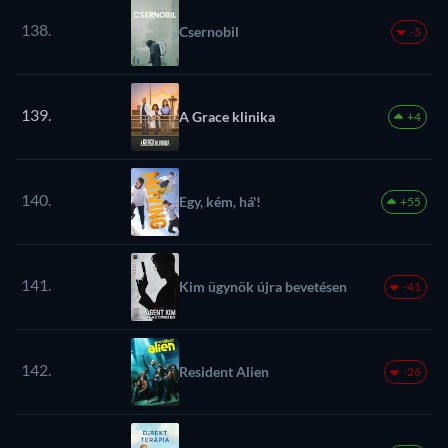
138.
Csernobil
-5
139.
A Grace klinika
+4
140.
Egy, kém, há'!
+55
141.
Kim ügynök újra bevetésen
-41
142.
Resident Alien
-26