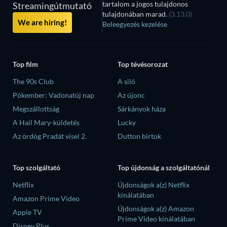
tartalom a jogos tulajdonos
Streamingútmutató
tulajdonában marad.
(3.13.0)
We are hiring!
Beleegyezés kezelése
Top film
Top tévésorozat
The 90s Club
A siló
Pókember: Vadonatúj nap
Az újonc
Megszállottság
Sárkányok háza
A Hail Mary-küldetés
Lucky
Az ördög Pradát visel 2.
Dutton birtok
Top szolgáltató
Top újdonság a szolgáltatónál
Netflix
Újdonságok a(z) Netflix
kínálatában
Amazon Prime Video
Újdonságok a(z) Amazon
Apple TV
Prime Video kínálatában
Disney Plus