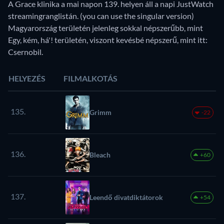
A Grace klinika a mai napon 139. helyen áll a napi JustWatch
streamingranglistán. (you can use the singular version)
Magyarország területén jelenleg sokkal népszerűbb, mint
Egy, kém, há'! területén, viszont kevésbé népszerű, mint itt:
Csernobil.
HELYEZÉS
FILMALKOTÁS
135.
Grimm
-22
136.
Bleach
+60
137.
Leendő divatdiktátorok
+54