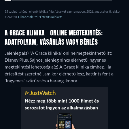
35 szolgáltatónál ellenőriztük a frissítéseket ezen a napon: 2026. augusztus 8., ekkor:
15:41:20.
Hibát észleltél? Értesíts minket!
A GRACE KLINIKA - ONLINE MEGTEKINTÉS:
ADATFOLYAM, VÁSÁRLÁS VAGY BÉRLÉS
Jelenleg a(z) "A Grace klinika" online megtekinthető itt:
Disney Plus.
Sajnos jelenleg nincs elérhető ingyenes
megtekintési lehetőség a(z) A Grace klinika címhez. Ha
értesítést szeretnél, amikor elérhető lesz, kattints fent a
'Ingyenes' szűrőre és a harang ikonra.