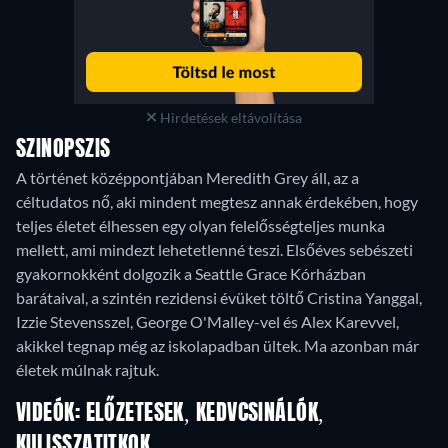
Hirdetések eltávolítása
SZINOPSZIS
A történet középpontjában Meredith Grey áll, az a
céltudatos nő, aki mindent megtesz annak érdekében, hogy
teljes életet élhessen egy olyan felelősségteljes munka
mellett, ami mindezt lehetetlenné teszi. Elsőéves sebészeti
gyakornokként dolgozik a Seattle Grace Kórházban
barátaival, a szintén rezidensi évüket töltő Cristina Yanggal,
Izzie Stevensszel, George O'Malley-vel és Alex Karevvel,
akikkel tegnap még az iskolapadban ültek. Ma azonban már
életek múlnak rajtuk.
VIDEÓK: ELŐZETESEK, KEDVCSINÁLÓK,
KULISSZATITKOK