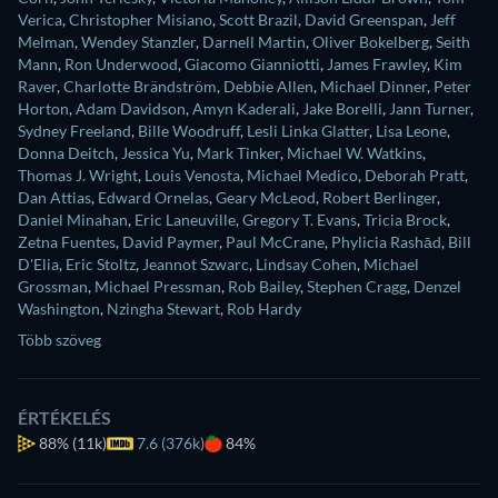
Verica
,
Christopher Misiano
,
Scott Brazil
,
David Greenspan
,
Jeff
Melman
,
Wendey Stanzler
,
Darnell Martin
,
Oliver Bokelberg
,
Seith
Mann
,
Ron Underwood
,
Giacomo Gianniotti
,
James Frawley
,
Kim
Raver
,
Charlotte Brändström
,
Debbie Allen
,
Michael Dinner
,
Peter
Horton
,
Adam Davidson
,
Amyn Kaderali
,
Jake Borelli
,
Jann Turner
,
Sydney Freeland
,
Bille Woodruff
,
Lesli Linka Glatter
,
Lisa Leone
,
Donna Deitch
,
Jessica Yu
,
Mark Tinker
,
Michael W. Watkins
,
Thomas J. Wright
,
Louis Venosta
,
Michael Medico
,
Deborah Pratt
,
Dan Attias
,
Edward Ornelas
,
Geary McLeod
,
Robert Berlinger
,
Daniel Minahan
,
Eric Laneuville
,
Gregory T. Evans
,
Tricia Brock
,
Zetna Fuentes
,
David Paymer
,
Paul McCrane
,
Phylicia Rashād
,
Bill
D'Elia
,
Eric Stoltz
,
Jeannot Szwarc
,
Lindsay Cohen
,
Michael
Grossman
,
Michael Pressman
,
Rob Bailey
,
Stephen Cragg
,
Denzel
Washington
,
Nzingha Stewart
,
Rob Hardy
Több szöveg
ÉRTÉKELÉS
88%
(11k)
7.6 (376k)
84%