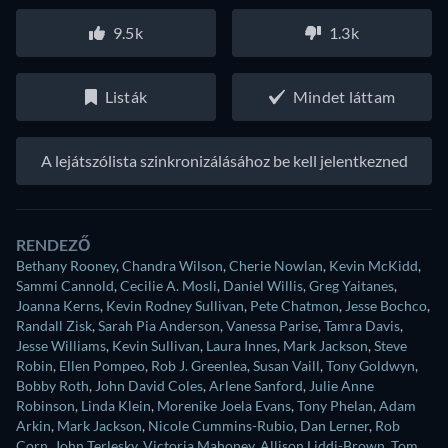
9.5k
1.3k
Listák
Mindet láttam
A lejátszólista szinkronizálásához be kell jelentkezned
RENDEZŐ
Bethany Rooney
,
Chandra Wilson
,
Cherie Nowlan
,
Kevin McKidd
,
Sammi Cannold
,
Cecilie A. Mosli
,
Daniel Willis
,
Greg Yaitanes
,
Joanna Kerns
,
Kevin Rodney Sullivan
,
Pete Chatmon
,
Jesse Bochco
,
Randall Zisk
,
Sarah Pia Anderson
,
Vanessa Parise
,
Tamra Davis
,
Jesse Williams
,
Kevin Sullivan
,
Laura Innes
,
Mark Jackson
,
Steve
Robin
,
Ellen Pompeo
,
Rob J. Greenlea
,
Susan Vaill
,
Tony Goldwyn
,
Bobby Roth
,
John David Coles
,
Arlene Sanford
,
Julie Anne
Robinson
,
Linda Klein
,
Morenike Joela Evans
,
Tony Phelan
,
Adam
Arkin
,
Mark Jackson
,
Nicole Cummins-Rubio
,
Dan Lerner
,
Rob
Corn
,
John Terlesky
,
Victoria Mahoney
,
Allison Liddi-Brown
,
Tom