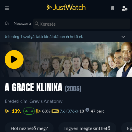
Új
Népszerű
Jelenleg 1 szolgáltató kínálatában érhető el.
A GRACE KLINIKA
(2005)
Eredeti cím: Grey's Anatomy
139.
88%
7.6 (376k)
18
47 perc
+4
Hol nézhető meg?
Ingyen megtekinthető
Ep