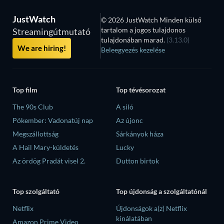
JustWatch
© 2026 JustWatch Minden külső
tartalom a jogos tulajdonos
Streamingútmutató
tulajdonában marad.
(3.13.0)
We are hiring!
Beleegyezés kezelése
Top film
Top tévésorozat
The 90s Club
A siló
Pókember: Vadonatúj nap
Az újonc
Megszállottság
Sárkányok háza
A Hail Mary-küldetés
Lucky
Az ördög Pradát visel 2.
Dutton birtok
Top szolgáltató
Top újdonság a szolgáltatónál
Netflix
Újdonságok a(z) Netflix
kínálatában
Amazon Prime Video