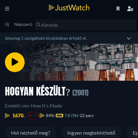
Új
Népszerű
Jelenleg 1 szolgáltató kínálatában érhető el.
HOGYAN KÉSZÜLT?
(2001)
Eredeti cím: How It's Made
1670.
84%
7.8 (9k)
22 perc
-1
Hol nézhető meg?
Ingyen megtekinthető
Ep