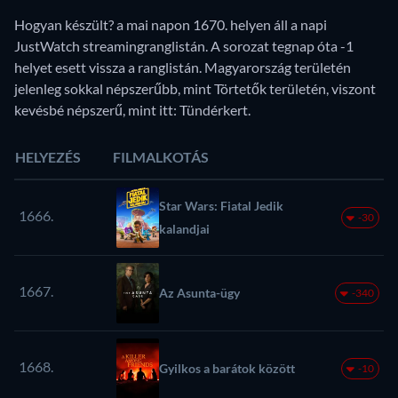
Hogyan készült? a mai napon 1670. helyen áll a napi
JustWatch streamingranglistán. A sorozat tegnap óta -1
helyet esett vissza a ranglistán. Magyarország területén
jelenleg sokkal népszerűbb, mint Törtetők területén, viszont
kevésbé népszerű, mint itt: Tündérkert.
HELYEZÉS
FILMALKOTÁS
Star Wars: Fiatal Jedik
1666.
-30
kalandjai
1667.
Az Asunta-ügy
-340
1668.
Gyilkos a barátok között
-10