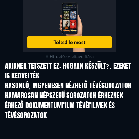
Hirdetések eltávolítása
AKIKNEK TETSZETT EZ: HOGYAN KÉSZÜLT?, EZEKET
IS KEDVELTÉK
TV
TV
HASONLÓ, INGYENESEN NÉZHETŐ TÉVÉSOROZATOK
TV
TV
HAMAROSAN NÉPSZERŰ SOROZATOK ÉRKEZNEK
TV
TV
ÉRKEZŐ DOKUMENTUMFILM TÉVÉFILMEK ÉS
TÉVÉSOROZATOK
Évad 1
Évad 1
Év