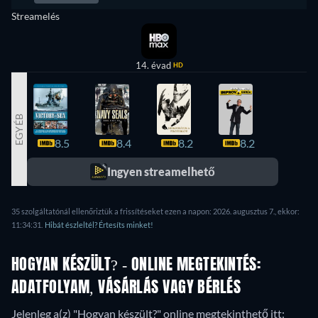
Streamelés
14. évad
HD
EGYÉB
8.5
8.4
8.2
8.2
8.1
Ingyen streamelhető
35 szolgáltatónál ellenőriztük a frissítéseket ezen a napon: 2026. augusztus 7., ekkor:
11:34:31.
Hibát észleltél? Értesíts minket!
HOGYAN KÉSZÜLT? - ONLINE MEGTEKINTÉS:
ADATFOLYAM, VÁSÁRLÁS VAGY BÉRLÉS
Jelenleg a(z) "Hogyan készült?" online megtekinthető itt: