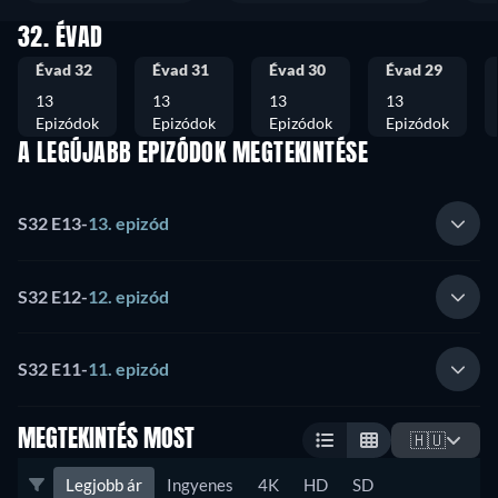
32. ÉVAD
Évad 32
Évad 31
Évad 30
Évad 29
13
13
13
13
Epizódok
Epizódok
Epizódok
Epizódok
A LEGÚJABB EPIZÓDOK MEGTEKINTÉSE
S32 E13
-
13. epizód
S32 E12
-
12. epizód
S32 E11
-
11. epizód
MEGTEKINTÉS MOST
🇭🇺
Legjobb ár
Ingyenes
4K
HD
SD