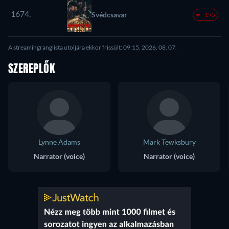
1674.
Svédcsavar
-195
A streamingranglista utoljára ekkor frissült: 09:15, 2026. 08. 07.
SZEREPLŐK
Lynne Adams
Mark Tewksbury
Narrator (voice)
Narrator (voice)