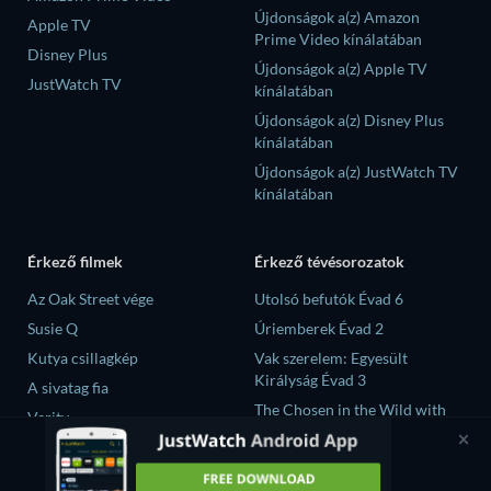
Újdonságok a(z) Amazon
Apple TV
Prime Video kínálatában
Disney Plus
Újdonságok a(z) Apple TV
JustWatch TV
kínálatában
Újdonságok a(z) Disney Plus
kínálatában
Újdonságok a(z) JustWatch TV
kínálatában
Érkező filmek
Érkező tévésorozatok
Az Oak Street vége
Utolsó befutók Évad 6
Susie Q
Úriemberek Évad 2
Kutya csillagkép
Vak szerelem: Egyesült
Királyság Évad 3
A sivatag fia
The Chosen in the Wild with
Verity
Bear Grylls Évad 1
大空港～GATE24～ Évad 1