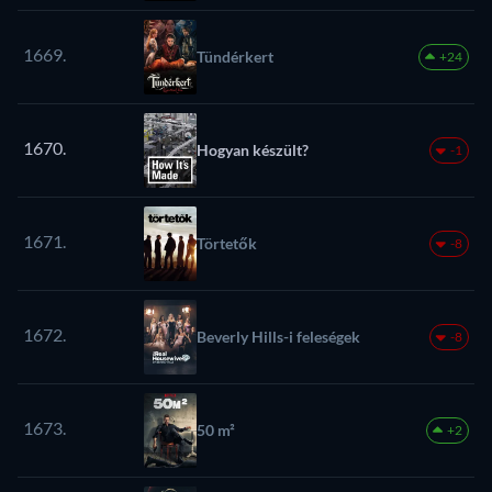
1669.
Tündérkert
+24
1670.
Hogyan készült?
-1
1671.
Törtetők
-8
1672.
Beverly Hills-i feleségek
-8
1673.
50 m²
+2