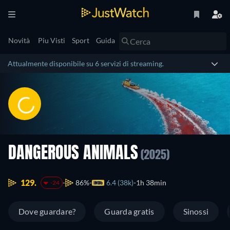
Novità
Piu Visti
Sport
Guida
Attualmente disponibile su 6 servizi di streaming.
DANGEROUS ANIMALS
(2025)
129.
86%
6.4 (38k)
1h 38min
-24
Dove guardare?
Guarda gratis
Sinossi