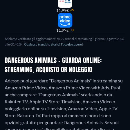
11,99€
HD
11,99€
HD
Abbiamo verificato gli aggiornamenti su
99
servizi di streaming il giorno
8 agosto 2026
alle
00:40:54
.
Qualcosa è andato storto? Faccelo sapere!
DANGEROUS ANIMALS - GUARDA ONLINE:
STREAMING, ACQUISTO OR NOLEGGIO
Adesso puoi guardare "Dangerous Animals" in streaming su
Amazon Prime Video, Amazon Prime Video with Ads. Puoi
anche comprare "Dangerous Animals" scaricandolo da
Rakuten TV, Apple TV Store, Timvision, Amazon Video o
noleggiarlo online su Timvision, Amazon Video, Apple TV
Store, Rakuten TV.
Purtroppo al momento non ci sono
opzioni gratuite per guardare Dangerous Animals. Se vuoi
sapere quando sarà disponibile gratuitamente, clicca su