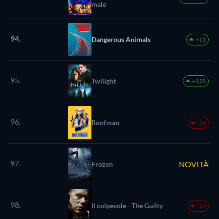
male
94.
Dangerous Animals
+11
95.
Twilight
+128
96.
Roofman
-14
97.
NOVITÀ
Frozen
98.
Il colpevole - The Guilty
-19