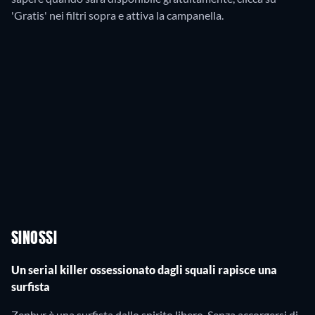
'Gratis' nei filtri sopra e attiva la campanella.
SINOSSI
Un serial killer ossessionato dagli squali rapisce una
surfista
Zephyr è una surfista dallo spirito libero. Senza accorgersi di