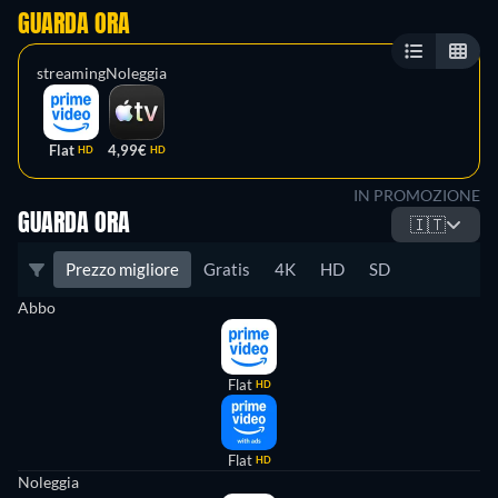
GUARDA ORA
streaming
Noleggia
Flat
4,99€
HD
HD
IN PROMOZIONE
GUARDA ORA
🇮🇹
Prezzo migliore
Gratis
4K
HD
SD
Abbo
Flat
HD
Flat
HD
Noleggia