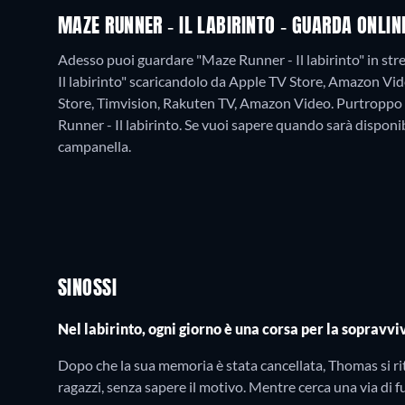
MAZE RUNNER - IL LABIRINTO - GUARDA ONLI
Adesso puoi guardare "Maze Runner - Il labirinto" in s
Il labirinto" scaricandolo da Apple TV Store, Amazon Vi
Store, Timvision, Rakuten TV, Amazon Video.
Purtroppo 
Runner - Il labirinto. Se vuoi sapere quando sarà disponibil
campanella.
SINOSSI
Nel labirinto, ogni giorno è una corsa per la sopravv
Dopo che la sua memoria è stata cancellata, Thomas si rit
ragazzi, senza sapere il motivo. Mentre cerca una via di fu