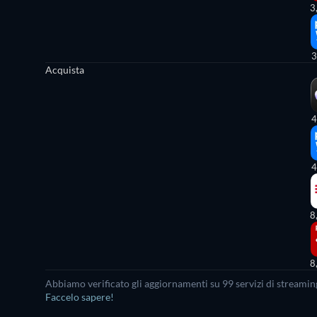
3
3
Acquista
4
4
8
8
Abbiamo verificato gli aggiornamenti su
99
servizi di streamin
Faccelo sapere!