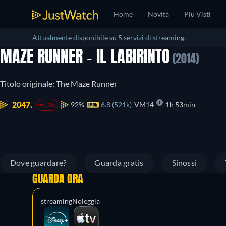
Home
Novità
Piu Visti
Attualmente disponibile su 5 servizi di streaming.
MAZE RUNNER - IL LABIRINTO
(2014)
Titolo originale: The Maze Runner
2047.
92%
6.8 (521k)
VM14
1h 53min
-38
Dove guardare?
Guarda gratis
Sinossi
GUARDA ORA
streaming
Noleggia