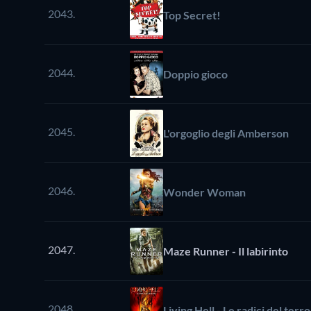
2043.
Top Secret!
2044.
Doppio gioco
2045.
L'orgoglio degli Amberson
2046.
Wonder Woman
2047.
Maze Runner - Il labirinto
2048.
Living Hell - Le radici del terr