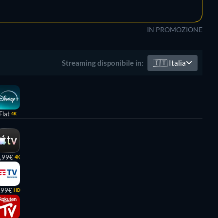
IN PROMOZIONE
🇮🇹
Italia
Streaming disponibile in:
Flat
4K
,99€
4K
,99€
HD