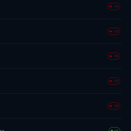
-74
-13
-70
-37
-38
ore
+5