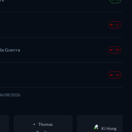
-11
nda Guerra
-38
-36
 06/08/2026