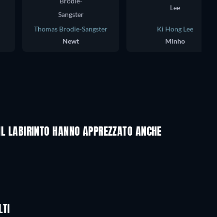
Thomas Brodie-Sangster
Ki Hong Lee
Newt
Minho
 IL LABIRINTO HANNO APPREZZATO ANCHE
LEGO Disney Princess:
Magical Mayhem
LTI