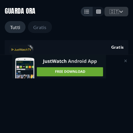
GUARDA ORA
🇮🇹
Tutti
Gratis
Gratis
retail price
CC
HD
Guarda ora
1 Stagione -
24min
Gratis per 7 giorni
Poi, 9,99€ / mese
Guarda
altre serie TV
gratis su
Guarda gratis
Apple TV
IN PROMOZIONE