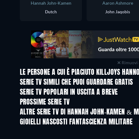
Hannah John-Kamen
Aaron Ashmore
Dutch
John Jaqobis
Rimuovi 
LE PERSONE A CUI È PIACIUTO KILLJOYS HAN
TV
TV
SERIE TV SIMILI CHE PUOI GUARDARE GRATIS
TV
TV
SERIE TV POPOLARI IN USCITA A BREVE
TV
TV
PROSSIME SERIE TV
Stagione 2
Stagione 1
ALTRE SERIE TV DI HANNAH JOHN-KAMEN & 
TV
TV
GIOIELLI NASCOSTI FANTASCIENZA MILITARE