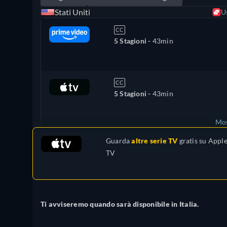
Stati Uniti
U
CC
5 Stagioni -
43min
CC
5 Stagioni -
43min
Mos
Guarda
altre serie TV
gratis su
Appl
Regno Unito
TV
Ti avviseremo quando sarà disponibile in Italia.