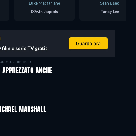
Luke Macfarlane
Sean Baek
D'Avin Jaqobis
Fancy Lee
questo annuncio
NO APPREZZATO ANCHE
TV
TV
TV
TV
TV
TV
Stagione 2
Stagione 1
MICHAEL MARSHALL
TV
TV