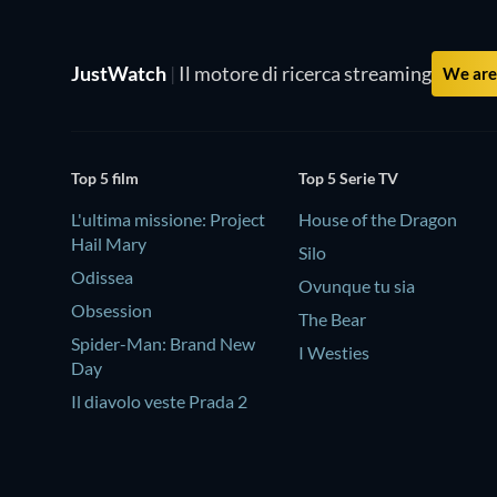
JustWatch
|
Il motore di ricerca streaming
We are 
Top 5 film
Top 5 Serie TV
L'ultima missione: Project
House of the Dragon
Hail Mary
Silo
Odissea
Ovunque tu sia
Obsession
The Bear
Spider-Man: Brand New
I Westies
Day
Il diavolo veste Prada 2