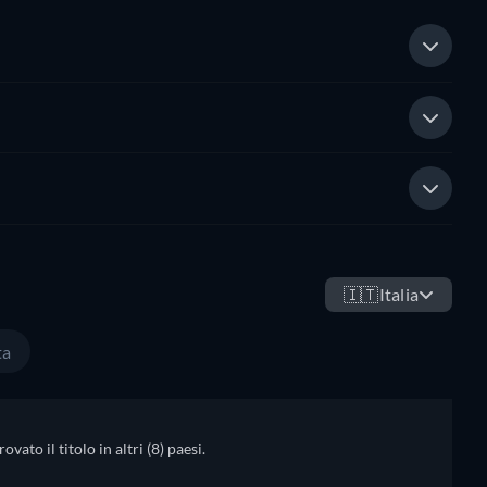
🇮🇹
Italia
ta
ato il titolo in altri (8) paesi.