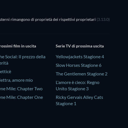
terni rimangono di proprietà dei rispettivi proprietari
(3.13.0)
rossimi film in uscita
Serie TV di prossima uscita
he Social: Il prezzo della
Yellowjackets Stagione 4
erità
Slow Horses Stagione 6
etticè
The Gentlemen Stagione 2
lettra, amore mio
L'amore è cieco: Regno
ne Mile: Chapter Two
Unito Stagione 3
ne Mile: Chapter One
Ricky Gervais Alley Cats
Stagione 1