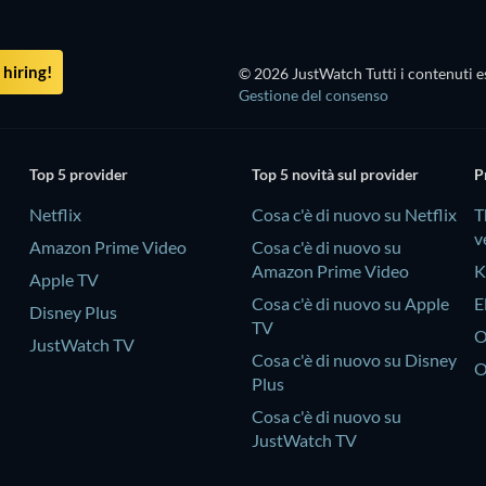
hiring!
© 2026 JustWatch Tutti i contenuti es
Gestione del consenso
Top 5 provider
Top 5 novità sul provider
P
Netflix
Cosa c'è di nuovo su Netflix
T
v
Amazon Prime Video
Cosa c'è di nuovo su
Amazon Prime Video
K
Apple TV
Cosa c'è di nuovo su Apple
E
Disney Plus
TV
O
JustWatch TV
Cosa c'è di nuovo su Disney
O
Plus
Cosa c'è di nuovo su
JustWatch TV