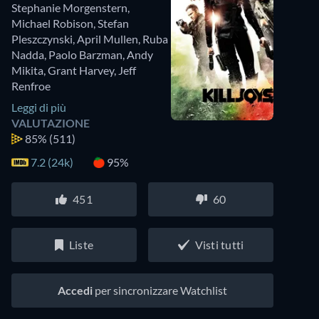
Stephanie Morgenstern
,
Michael Robison
,
Stefan
Pleszczynski
,
April Mullen
,
Ruba
Nadda
,
Paolo Barzman
,
Andy
Mikita
,
Grant Harvey
,
Jeff
Renfroe
Leggi di più
VALUTAZIONE
85%
(511)
7.2 (24k)
95%
451
60
Liste
Visti tutti
Accedi
per sincronizzare Watchlist