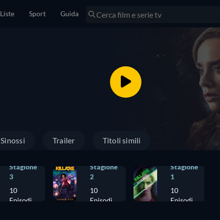
Liste
Sport
Guida
Sinossi
Trailer
Titoli simili
Stagione
Stagione
Stagione
3
2
1
10
10
10
Episodi
Episodi
Episodi