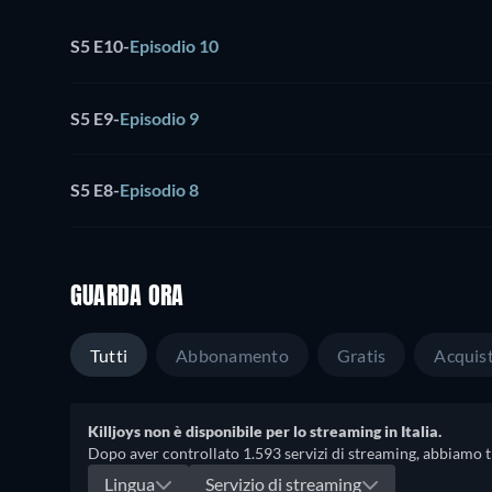
S5 E10
-
Episodio 10
S5 E9
-
Episodio 9
S5 E8
-
Episodio 8
GUARDA ORA
Tutti
Abbonamento
Gratis
Acquis
Killjoys non è disponibile per lo streaming in Italia.
Dopo aver controllato 1.593 servizi di streaming, abbiamo trov
Lingua
Servizio di streaming