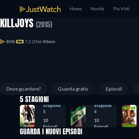
Home
Novità
Piu Visti
KILLJOYS
(2015)
85%
7.2 (25k)
43min
Dove guardare?
Guarda gratis
Episodi
5 STAGIONI
Stagione
Stagione
5
4
10
10
Episodi
Episodi
GUARDA I NUOVI EPISODI