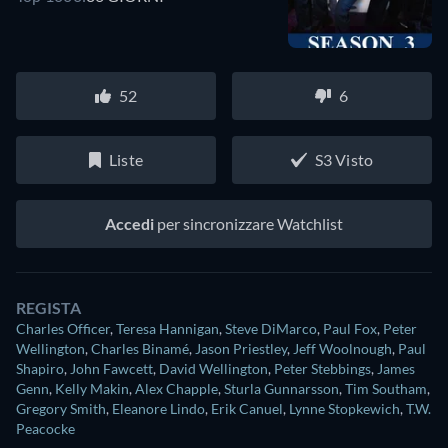
52
6
Liste
S3 Visto
Accedi
per sincronizzare Watchlist
REGISTA
Charles Officer
,
Teresa Hannigan
,
Steve DiMarco
,
Paul Fox
,
Peter
Wellington
,
Charles Binamé
,
Jason Priestley
,
Jeff Woolnough
,
Paul
Shapiro
,
John Fawcett
,
David Wellington
,
Peter Stebbings
,
James
Genn
,
Kelly Makin
,
Alex Chapple
,
Sturla Gunnarsson
,
Tim Southam
,
Gregory Smith
,
Eleanore Lindo
,
Erik Canuel
,
Lynne Stopkewich
,
T.W.
Peacocke