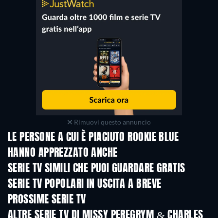
Rimuovi questo annuncio
LE PERSONE A CUI È PIACIUTO ROOKIE BLUE
HANNO APPREZZATO ANCHE
TV
TV
SERIE TV SIMILI CHE PUOI GUARDARE GRATIS
TV
TV
SERIE TV POPOLARI IN USCITA A BREVE
TV
TV
PROSSIME SERIE TV
Stagione 2
Stagione 1
Stagio
ALTRE SERIE TV DI MISSY PEREGRYM & CHARLES