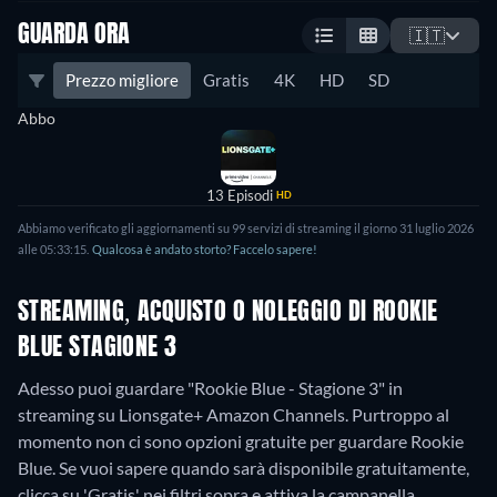
GUARDA ORA
🇮🇹
Prezzo migliore
Gratis
4K
HD
SD
Abbo
13 Episodi
HD
Abbiamo verificato gli aggiornamenti su 99 servizi di streaming il giorno 31 luglio 2026
alle 05:33:15.
Qualcosa è andato storto? Faccelo sapere!
STREAMING, ACQUISTO O NOLEGGIO DI ROOKIE
BLUE STAGIONE 3
Adesso puoi guardare "Rookie Blue - Stagione 3" in
streaming su Lionsgate+ Amazon Channels.
Purtroppo al
momento non ci sono opzioni gratuite per guardare Rookie
Blue. Se vuoi sapere quando sarà disponibile gratuitamente,
clicca su 'Gratis' nei filtri sopra e attiva la campanella.