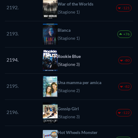
War of the Worlds
2192.
-121
(Stagione 1)
Blanca
2193.
+76
(Stagione 1)
Rookie Blue
2194.
-80
(Stagione 3)
Una mamma per amica
2195.
-82
(Stagione 2)
Gossip Girl
2196.
-122
(Stagione 3)
Hot Wheels Monster