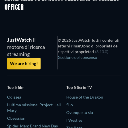
OFFICER
TV
TV
JustWatch
Il
© 2026 JustWatch Tutti i contenuti
esterni rimangono di proprietà dei
motore di ricerca
rispettivi proprietari
(3.13.0)
streaming
Gestione del consenso
We are hiring!
Top 5 film
Top 5 Serie TV
Odissea
House of the Dragon
L'ultima missione: Project Hail
Silo
Mary
Ovunque tu sia
Obsession
I Westies
Spider-Man: Brand New Day
The Bear