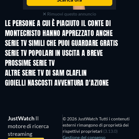
Rimuovi questo annuncio
LE PERSONE A CUI È PIACIUTO IL CONTE DI
MONTECRISTO HANNO APPREZZATO ANCHE
TV
SERIE TV SIMILI CHE PUOI GUARDARE GRATIS
TV
TV
SERIE TV POPOLARI IN USCITA A BREVE
TV
TV
PROSSIME SERIE TV
Stagione 2
Stagione 2
Stagio
ALTRE SERIE TV DI SAM CLAFLIN
TV
TV
GIOIELLI NASCOSTI AVVENTURA D'AZIONE
JustWatch
Il
© 2026 JustWatch Tutti i contenuti
esterni rimangono di proprietà dei
motore di ricerca
rispettivi proprietari
(3.13.0)
streaming
Gestione del consenso