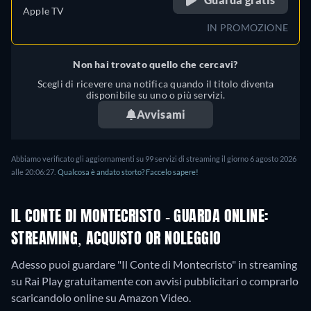
Apple TV
IN PROMOZIONE
Non hai trovato quello che cercavi?
Scegli di ricevere una notifica quando il titolo diventa
disponibile su uno o più servizi.
Avvisami
Abbiamo verificato gli aggiornamenti su 99 servizi di streaming il giorno 6 agosto 2026
alle 20:06:27.
Qualcosa è andato storto? Faccelo sapere!
IL CONTE DI MONTECRISTO - GUARDA ONLINE:
STREAMING, ACQUISTO OR NOLEGGIO
Adesso puoi guardare "Il Conte di Montecristo" in streaming
su Rai Play gratuitamente con avvisi pubblicitari o comprarlo
scaricandolo online su Amazon Video.