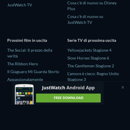
Cosa c'è di nuovo su Disney
JustWatch TV
Plus
Cosa c'è di nuovo su
JustWatch TV
Prossimi film in uscita
Serie TV di prossima uscita
The Social: Il prezzo della
Yellowjackets Stagione 4
verità
Slow Horses Stagione 6
The Ribbon Hero
The Gentlemen Stagione 2
Il Giaguaro Mi Guarda Storto
L'amore è cieco: Regno Unito
Appassionatamente
Stagione 3
Rory Scovel: Show Must Go
Gold Spoon Stagione 2
On