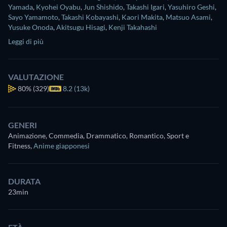
Yamada
,
Kyohei Oyabu
,
Jun Shishido
,
Takashi Igari
,
Yasuhiro Geshi
,
Sayo Yamamoto
,
Takashi Kobayashi
,
Kaori Makita
,
Matsuo Asami
,
Yusuke Onoda
,
Akitsugu Hisagi
,
Kenji Takahashi
Leggi di più
VALUTAZIONE
80%
(329)
8.2 (13k)
GENERI
Animazione, Commedia, Drammatico, Romantico, Sport e
Fitness
,
Anime giapponesi
DURATA
23min