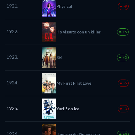
1921.
Physical
-9
1922.
Ho vissuto con un killer
+5
1923.
3%
+3
1924.
My First First Love
-5
1925.
Yuri!! on Ice
-3
1926.
Il museo dell'innocenza
+8