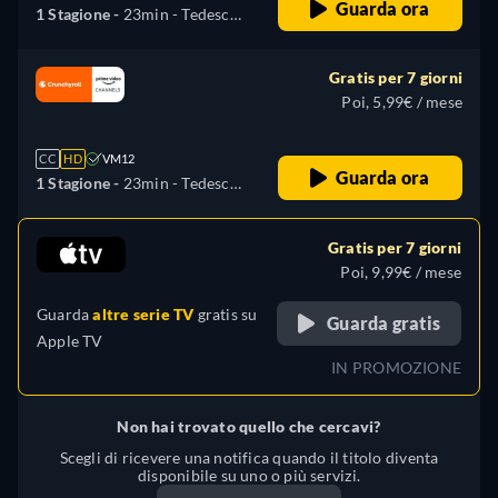
Guarda ora
1 Stagione -
23min
- Tedesco,
Inglese, Spagnolo, Francese,
Giapponese, Portoghese
Gratis per 7 giorni
Poi, 5,99€ / mese
CC
HD
VM12
Guarda ora
1 Stagione -
23min
- Tedesco,
Inglese, Spagnolo, Francese,
Giapponese, Portoghese
Gratis per 7 giorni
Poi, 9,99€ / mese
Guarda
altre serie TV
gratis su
Guarda gratis
Apple TV
IN PROMOZIONE
Non hai trovato quello che cercavi?
Scegli di ricevere una notifica quando il titolo diventa
disponibile su uno o più servizi.