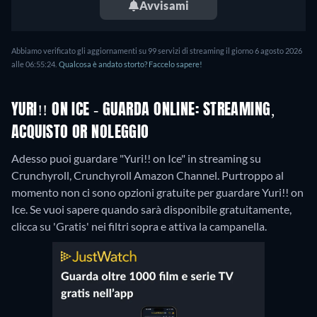
Avvisami
Abbiamo verificato gli aggiornamenti su 99 servizi di streaming il giorno 6 agosto 2026
alle 06:55:24.
Qualcosa è andato storto? Faccelo sapere!
YURI!! ON ICE - GUARDA ONLINE: STREAMING,
ACQUISTO OR NOLEGGIO
Adesso puoi guardare "Yuri!! on Ice" in streaming su
Crunchyroll, Crunchyroll Amazon Channel.
Purtroppo al
momento non ci sono opzioni gratuite per guardare Yuri!! on
Ice. Se vuoi sapere quando sarà disponibile gratuitamente,
clicca su 'Gratis' nei filtri sopra e attiva la campanella.