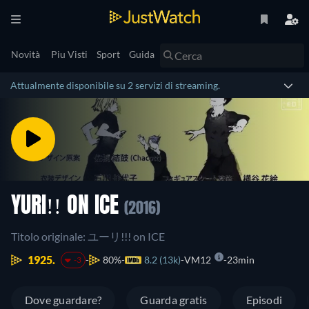
Novità
Piu Visti
Sport
Guida
Attualmente disponibile su 2 servizi di streaming.
YURI!! ON ICE
(2016)
Titolo originale: ユーリ!!! on ICE
1925.
80%
8.2 (13k)
VM12
23min
-3
Dove guardare?
Guarda gratis
Episodi