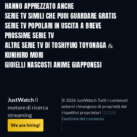
HANNO APPREZZATO ANCHE
TV
TV
SERIE TV SIMILI CHE PUOI GUARDARE GRATIS
TV
TV
SERIE TV POPOLARI IN USCITA A BREVE
TV
TV
PROSSIME SERIE TV
Stagione 1
Stagione 2
Stagio
ALTRE SERIE TV DI TOSHIYUKI TOYONAGA &
KUNIHIRO MORI
TV
TV
GIOIELLI NASCOSTI ANIME GIAPPONESI
TV
TV
JustWatch
Il
© 2026 JustWatch Tutti i contenuti
esterni rimangono di proprietà dei
motore di ricerca
rispettivi proprietari
(3.13.0)
streaming
Gestione del consenso
We are hiring!