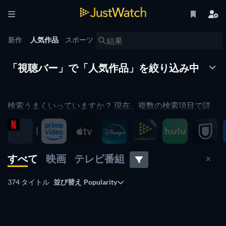
新作
人気作品
スポーツ
「視聴バー」で「人気作品」を絞り込み中
検索うまくいっていますか？ 現在、複数の検索項目で詳
細検索を実行中です。例えば、動画配信サービス、ジャン
ル、公開年などのさまざまな条件を組み合わせて「絞込み
条件」を指定できます。
すべて
映画
テレビ番組
また、すべての「絞込み条件」を解除して、全作品の表示
に戻るのもワンクリックで可能です。JustWatchの「視聴
374 タイトル
並び替え
Popularity
バー」は、「人気作品」（現在の表示）の設定を自動的に
保存。新規「タイムライン」や「検索結果」などの項目に
テレビ
もそれぞれ反映されます。
テレビ
テレビ
テレビ