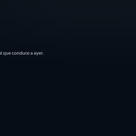
l que conduce a ayer.
is
Tráileres
Títulos similares
Lista
Parrilla
🇲🇽
México