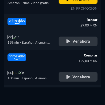
Amazon Prime Video gratis
EN PROMOCIÓN
Rentar
29,00 MXN
CC
16
Ver ahora
138min
- Español, Alemán,
Inglés, Francés, Polaco, Turco
Comprar
129,00 MXN
CC
HD
16
Ver ahora
138min
- Español, Alemán,
Inglés, Francés, Polaco, Turco
¿No encuentras lo que buscas?
Déjanos que te avisemos cuando esté disponible en más
plataformas.