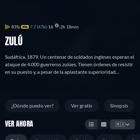
83%
7.7 (47k)
16
2h 18min
ZULÚ
Sudáfrica, 1879. Un centenar de soldados ingleses esperan el
ataque de 4.000 guerreros zulúes. Tienen órdenes de resistir
en su puesto y, a pesar de la aplastante superioridad
numérica del enemigo (40 a 1), están dispuestos a luchar
hasta el final.
¿Dónde puedo ver?
Ver gratis
Sinopsis
VER AHORA
🇲🇽