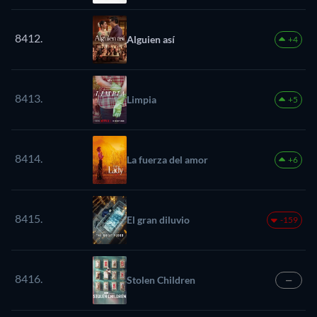
8412.
Alguien así
+4
8413.
Limpia
+5
8414.
La fuerza del amor
+6
8415.
El gran diluvio
-159
8416.
Stolen Children
—