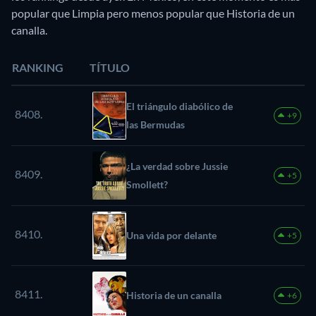
popular que Limpia pero menos popular que Historia de un
canalla.
RANKING
TÍTULO
El triángulo diabólico de
8408.
+9
las Bermudas
¿La verdad sobre Jussie
8409.
+5
Smollett?
8410.
Una vida por delante
+5
8411.
Historia de un canalla
+6