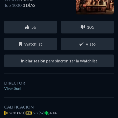
Top 1000:
3 DÍAS
56
105
Watchlist
Visto
Iniciar sesión
para sincronizar la Watchlist
DIRECTOR
Vivek Soni
CALIFICACIÓN
28%
(161)
5.8 (6k)
40%