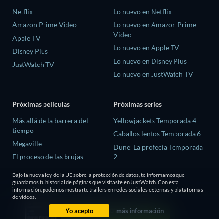
Netflix
Lo nuevo en Netflix
Amazon Prime Video
Lo nuevo en Amazon Prime
Video
Apple TV
Lo nuevo en Apple TV
Disney Plus
Lo nuevo en Disney Plus
JustWatch TV
Lo nuevo en JustWatch TV
Próximas películas
Próximas series
Más allá de la barrera del
Yellowjackets Temporada 4
tiempo
Caballos lentos Temporada 6
Megaville
Dune: La profecía Temporada
El proceso de las brujas
2
El ex-preso de Corea
The Gentlemen: La serie
Bajo la nueva ley de la UE sobre la protección de datos, te informamos que
Temporada 2
guardamos tu historial de páginas que visitaste en JustWatch. Con esta
The Trace We Leave Behind
información, podemos mostrarte trailers en redes sociales externas y plataformas
El amor es ciego: Reino Unido
de videos.
Temporada 3
Yo acepto
más información