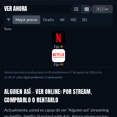
VER AHORA
🇲🇽
Mejor precio
Gratis
4K
HD
SD
Susc.
Fijo
4K
Fijo
HD
Hemos buscado actualizaciones en 81 plataformas el 7 de agosto de 2026 a las
21:28:19.
¿Hay algún problema? ¡Cuéntanoslo!
ALGUIEN ASÍ - VER ONLINE: POR STREAM,
COMPRARLO O RENTARLO
Actualmente, usted es capaz de ver "Alguien así" streaming
en Netflix, Netflix Standard with Ads.
Ahora mismo no hay