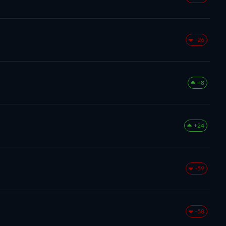
-26
+8
+24
-59
-58