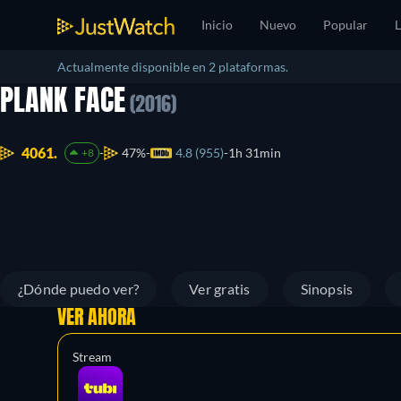
Inicio
Nuevo
Popular
L
Actualmente disponible en 2 plataformas.
PLANK FACE
(2016)
4061.
47%
4.8 (955)
1h 31min
+8
¿Dónde puedo ver?
Ver gratis
Sinopsis
VER AHORA
Stream