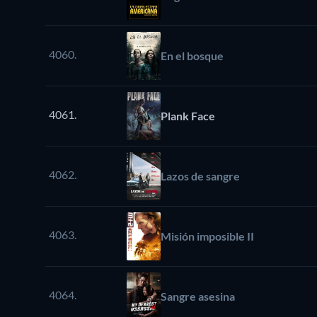
4060.
En el bosque
4061.
Plank Face
4062.
Lazos de sangre
4063.
Misión imposible II
4064.
Sangre asesina