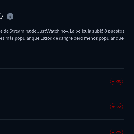
E?
os de Streaming de JustWatch hoy. La película subió 8 puestos
o es más popular que Lazos de sangre pero menos popular que
-30
-23
-29