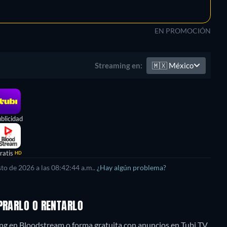
EN PROMOCIÓN
🇲🇽
México
Streaming en:
blicidad
ratis
HD
sto de 2026
a las
08:42:44 a.m.
.
¿Hay algún problema?
MPRARLO O RENTARLO
ng en Bloodstream o forma gratuita con anuncios en Tubi TV.