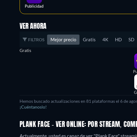
Publicidad
VER AHORA
Mejor precio
Gratis
4K
HD
SD
FILTROS
Gratis
Pu
G
Hemos buscado actualizaciones en
81
plataformas el
6 de ago
¡Cuéntanoslo!
PLANK FACE - VER ONLINE: POR STREAM, CO
Actualmente, usted es capaz de ver "Plank Face" streami