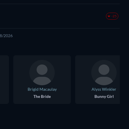
-25
08/2026
Brigid Macaulay
Alyss Winkler
The Bride
Bunny Girl