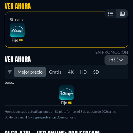
VER AHORA
Stream
Fijo
HD
EN PROMOCIÓN
VER AHORA
🇲🇽
Mejor precio
Gratis
4K
HD
SD
Susc.
Fijo
HD
Hemos buscado actualizaciones en
81
plataformas el
8 de agosto de 2026
a las
05:46:32 a.m.
.
¿Hay algún problema? ¡Cuéntanoslo!