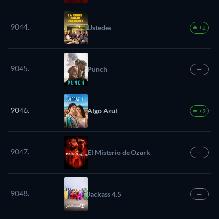
9044.
Ustedes
+2
9045.
Punch
—
9046.
Algo Azul
+9
9047.
El Misterio de Ozark
—
9048.
Jackass 4.5
—