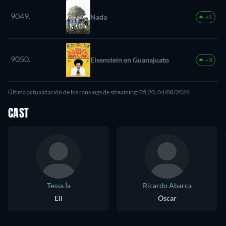
9049.
Nada
+1
9050.
Eisenstein en Guanajuato
+5
Última actualización de los rankings de streaming: 05:20, 04/08/2026
CAST
Tessa Ía
Ricardo Abarca
Eli
Óscar