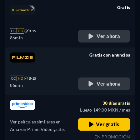
Gratis
retail price
CC
HD
B-15
Ver ahora
86min
Gratis con anuncios
retail price
CC
HD
B-15
Ver ahora
86min
30 días gratis
Luego 149,00 MXN / mes
Ver películas similares en
Ver gratis
Amazon Prime Video gratis
EN PROMOCIÓN