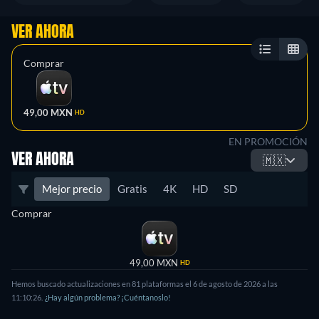
VER AHORA
Comprar
49,00 MXN
HD
EN PROMOCIÓN
VER AHORA
🇲🇽
Mejor precio
Gratis
4K
HD
SD
Comprar
49,00 MXN
HD
Hemos buscado actualizaciones en 81 plataformas el 6 de agosto de 2026 a las
11:10:26.
¿Hay algún problema? ¡Cuéntanoslo!