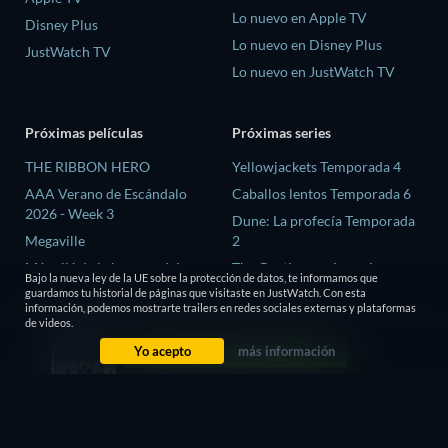
Lo nuevo en Apple TV
Disney Plus
Lo nuevo en Disney Plus
JustWatch TV
Lo nuevo en JustWatch TV
Próximas películas
Próximas series
THE RIBBON HERO
Yellowjackets Temporada 4
AAA Verano de Escándalo
Caballos lentos Temporada 6
2026 - Week 3
Dune: La profecía Temporada
Megaville
2
Más allá de la barrera del
The Gentlemen: La serie
Bajo la nueva ley de la UE sobre la protección de datos, te informamos que
tiempo
Temporada 2
guardamos tu historial de páginas que visitaste en JustWatch. Con esta
información, podemos mostrarte trailers en redes sociales externas y plataformas
El proceso de las brujas
El amor es ciego: Reino Unido
de videos.
Temporada 3
Yo acepto
más información