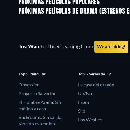
PRÓXIMAS PELÍCULAS POPULARES
PRÓXIMAS PELÍCULAS DE DRAMA (ESTRENOS E
JustWatch
|
The Streaming Guide
We are hiring!
Top 5 Películas
Top 5 Series de TV
Obsession
La casa del dragón
Proyecto Salvación
Un/No
El Hombre Araña: Sin
From
camino a casa
Silo
Backrooms: Sin salida -
Los Westies
Versión extendida