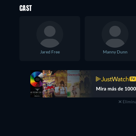
CAST
Jared Free
Manny Dunn
Elimina