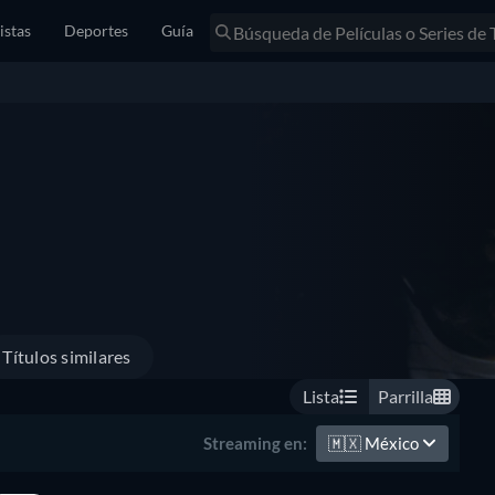
istas
Deportes
Guía
Títulos similares
Lista
Parrilla
🇲🇽
México
Streaming en: