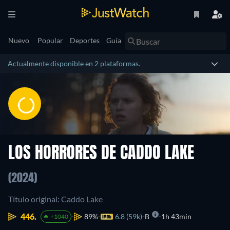
Nuevo
Popular
Deportes
Guía
Actualmente disponible en 2 plataformas.
LOS HORRORES DE CADDO LAKE
(2024)
Título original: Caddo Lake
446.
89%
6.8 (59k)
B
1h 43min
+1040