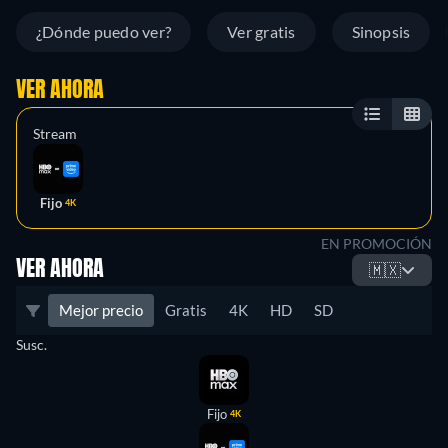
¿Dónde puedo ver?
Ver gratis
Sinopsis
VER AHORA
Stream
Fijo
4K
EN PROMOCIÓN
VER AHORA
🇲🇽
Mejor precio
Gratis
4K
HD
SD
Susc.
Fijo
4K