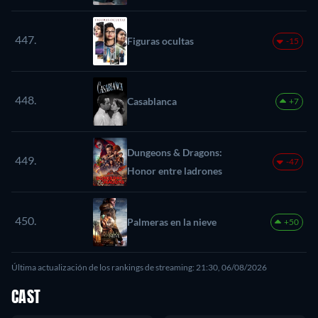
447.
Figuras ocultas
-15
448.
Casablanca
+7
Dungeons & Dragons:
449.
-47
Honor entre ladrones
450.
Palmeras en la nieve
+50
Última actualización de los rankings de streaming: 21:30, 06/08/2026
CAST