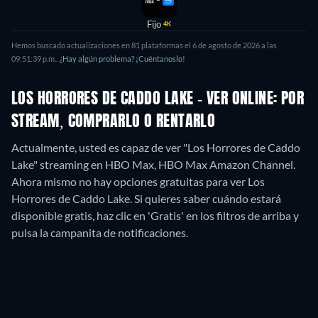
Fijo
4K
Hemos buscado actualizaciones en
81
plataformas el
6 de agosto de 2026
a las
09:51:39 p.m.
.
¿Hay algún problema? ¡Cuéntanoslo!
LOS HORRORES DE CADDO LAKE - VER ONLINE: POR
STREAM, COMPRARLO O RENTARLO
Actualmente, usted es capaz de ver "Los Horrores de Caddo
Lake" streaming en HBO Max, HBO Max Amazon Channel.
Ahora mismo no hay opciones gratuitas para ver Los
Horrores de Caddo Lake. Si quieres saber cuándo estará
disponible gratis, haz clic en 'Gratis' en los filtros de arriba y
pulsa la campanita de notificaciones.