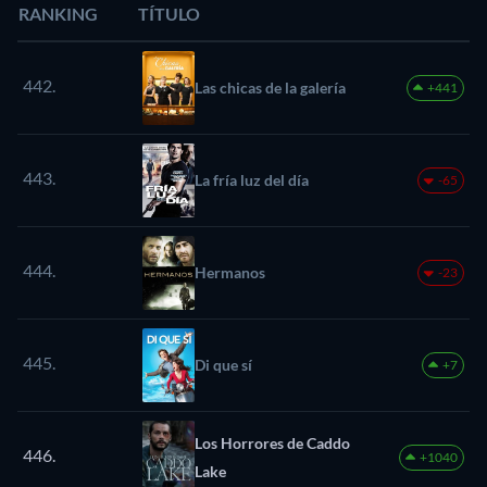
RANKING
TÍTULO
442.
Las chicas de la galería
+441
443.
La fría luz del día
-65
444.
Hermanos
-23
445.
Di que sí
+7
Los Horrores de Caddo
446.
+1040
Lake