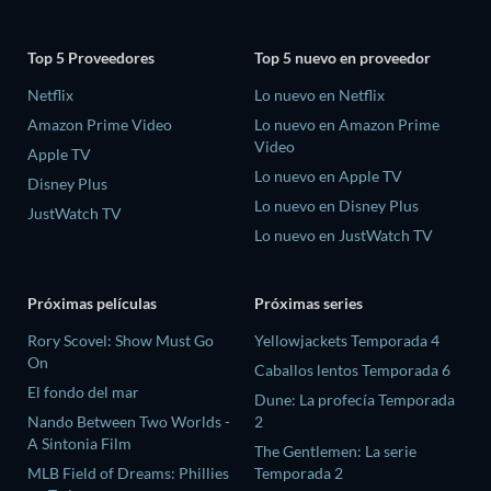
Top 5 Proveedores
Top 5 nuevo en proveedor
Netflix
Lo nuevo en Netflix
Amazon Prime Video
Lo nuevo en Amazon Prime
Video
Apple TV
Lo nuevo en Apple TV
Disney Plus
Lo nuevo en Disney Plus
JustWatch TV
Lo nuevo en JustWatch TV
Próximas películas
Próximas series
Rory Scovel: Show Must Go
Yellowjackets Temporada 4
On
Caballos lentos Temporada 6
El fondo del mar
Dune: La profecía Temporada
Nando Between Two Worlds -
2
A Sintonia Film
The Gentlemen: La serie
MLB Field of Dreams: Phillies
Temporada 2