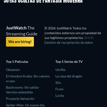
JOYAS OCULTAS DE FANTASÍA MODERNA
TV
JustWatch
The
© 2026 JustWatch Todos los
contenidos externos son propiedad de
Streaming Guide
sus legítimos propietarios.
(4.0.0)
We are hiring!
Gestión de recopilación de datos
Top 5 Películas
Top 5 Series de TV
Obsesión
Un/No
El Hombre Araña: Sin camino
La casa del dragón
a casa
Silo
Backrooms: Sin salida -
From
Versión extendida
Lucky
Proyecto Salvación
Spider-Man: Un nuevo día