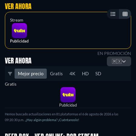
VER AHORA
Stream
Publicidad
EN PROMOCIÓN
VER AHORA
🇲🇽
Mejor precio
Gratis
4K
HD
SD
Gratis
Publicidad
Hemos buscado actualizaciones en
81
plataformas el
6 de agosto de 2026
a las
09:20:30 p.m.
.
¿Hay algún problema? ¡Cuéntanoslo!