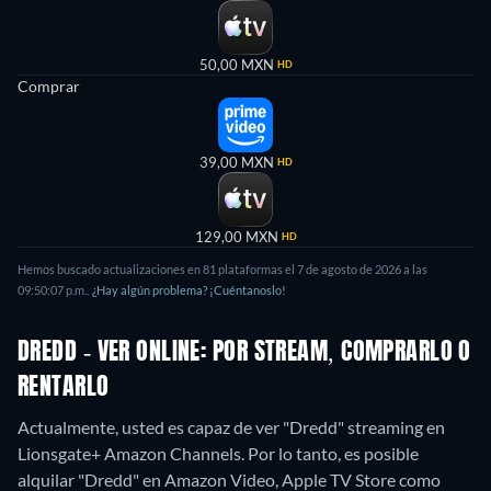
50,00 MXN
HD
Comprar
39,00 MXN
HD
129,00 MXN
HD
Hemos buscado actualizaciones en
81
plataformas el
7 de agosto de 2026
a las
09:50:07 p.m.
.
¿Hay algún problema? ¡Cuéntanoslo!
DREDD - VER ONLINE: POR STREAM, COMPRARLO O
RENTARLO
Actualmente, usted es capaz de ver "Dredd" streaming en
Lionsgate+ Amazon Channels. Por lo tanto, es posible
alquilar "Dredd" en Amazon Video, Apple TV Store como