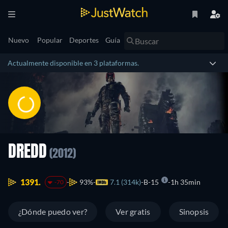
Nuevo
Popular
Deportes
Guía
Actualmente disponible en 3 plataformas.
DREDD
(2012)
1391.
93%
7.1 (314k)
B-15
1h 35min
-70
¿Dónde puedo ver?
Ver gratis
Sinopsis