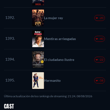
1392.
La mujer rey
-20
1393.
Mentiras arriesgadas
-40
1394.
El ciudadano ilustre
-22
1395.
Hermanito
-58
Última actualización de los rankings de streaming: 21:24, 08/08/2026
CAST