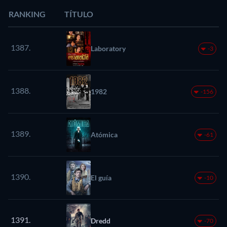
RANKING
TÍTULO
1387.
Laboratory
-3
1388.
1982
-156
1389.
Atómica
-61
1390.
El guía
-10
1391.
Dredd
-70