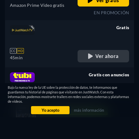
Ver gratis
Amazon Prime Video gratis
EN PROMOCIÓN
Gratis
retail price
CC
HD
Ver ahora
45min
Gratis con anuncios
retail price
Bajo la nueva ley de la UE sobre la protección de datos, te informamos que
guardamos tu historial de páginas que visitaste en JustWatch. Con esta
información, podemos mostrarte trailers en redes sociales externas y plataformas
CC
de videos.
Ver ahora
45min
- Inglés
Yo acepto
más información
¿No encuentras lo que buscas?
Déjanos que te avisemos cuando esté disponible en más
plataformas.