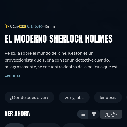
81%
8.1 (67k)
45min
EL MODERNO SHERLOCK HOLMES
Película sobre el mundo del cine, Keaton es un
proyeccionista que sueña con ser un detective cuando,
milagrosamente, se encuentra dentro de la película que está
proyectando. Allí intentará salvar a su amada de las garras
Leer más
del villano. Una de las más aclamadas cintas de cine mudo
llena de gags visuales y con un portentoso Buster Keaton.
¿Dónde puedo ver?
Ver gratis
Sinopsis
VER AHORA
🇲🇽