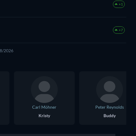
+1
+7
08/2026
Carl Möhner
Peter Reynolds
Kristy
Buddy