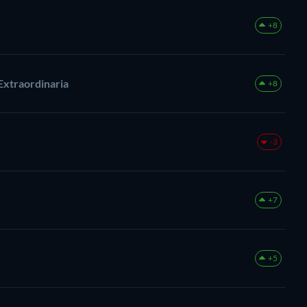
+8
Extraordinaria
+8
-3
+7
+5