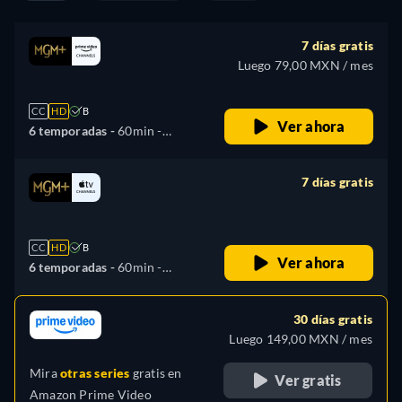
7 días gratis
Luego 79,00 MXN / mes
CC
HD
B
Ver ahora
6 temporadas -
60min
-
Español, Alemán, Inglés,
Francés, Italiano, Portugués
7 días gratis
retail price
CC
HD
B
Ver ahora
6 temporadas -
60min
-
Español, Alemán, Inglés,
Francés, Italiano, Portugués
30 días gratis
Luego 149,00 MXN / mes
Mira
otras series
gratis en
Ver gratis
Amazon Prime Video