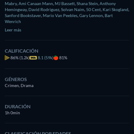
Mabry
,
Ami Canaan Mann
,
MJ Bassett
,
Shana Stein
,
Anthony
Hemingway
,
David Rodriguez
,
Solvan Naim
,
50 Cent
,
Kari Skogland
,
Sanford Bookstaver
,
Mario Van Peebles
,
Gary Lennon
,
Bart
Wenrich
Leer más
CALIFICACIÓN
86%
(1.2k)
8.1 (59k)
81%
GÉNEROS
Crimen, Drama
DURACIÓN
1h 0min
CLASIFICACIÓN POR EDADES