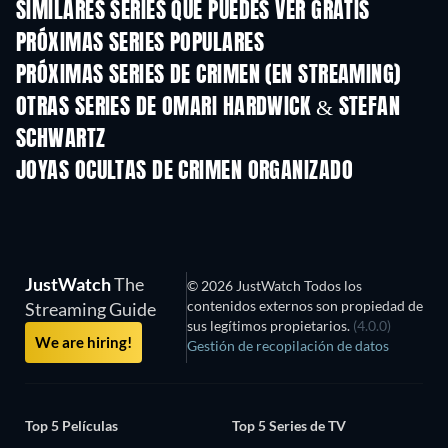
SIMILARES SERIES QUE PUEDES VER GRATIS
TV
TV
PRÓXIMAS SERIES POPULARES
TV
TV
PRÓXIMAS SERIES DE CRIMEN (EN STREAMING)
Temporada 6
Temporada 2
Tempora
OTRAS SERIES DE OMARI HARDWICK & STEFAN
SCHWARTZ
TV
TV
JOYAS OCULTAS DE CRIMEN ORGANIZADO
JustWatch
The
© 2026 JustWatch Todos los
contenidos externos son propiedad de
Streaming Guide
sus legítimos propietarios.
(4.0.0)
We are hiring!
Gestión de recopilación de datos
Top 5 Películas
Top 5 Series de TV