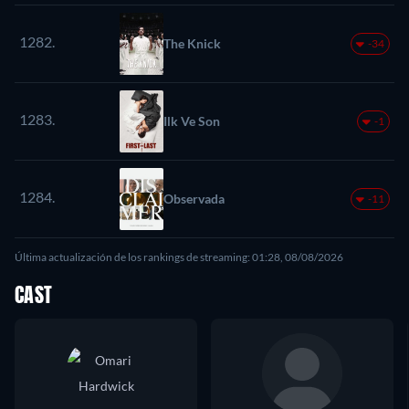
1282.
The Knick
-34
1283.
Ilk Ve Son
-1
1284.
Observada
-11
Última actualización de los rankings de streaming: 01:28, 08/08/2026
CAST