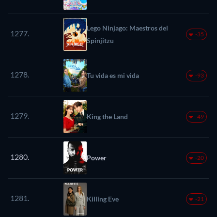
Lego Ninjago: Maestros del
1277.
-35
Spinjitzu
1278.
Tu vida es mi vida
-93
1279.
King the Land
-49
1280.
Power
-20
1281.
Killing Eve
-21