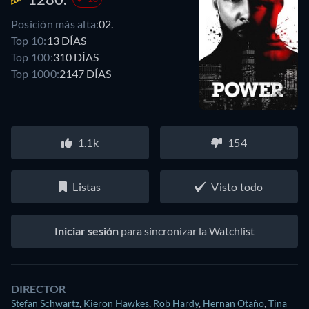
Posición más alta:
02.
Top 10:
13 DÍAS
Top 100:
310 DÍAS
Top 1000:
2147 DÍAS
1.1k
154
Listas
Visto todo
Iniciar sesión
para sincronizar la Watchlist
DIRECTOR
Stefan Schwartz
,
Kieron Hawkes
,
Rob Hardy
,
Hernan Otaño
,
Tina