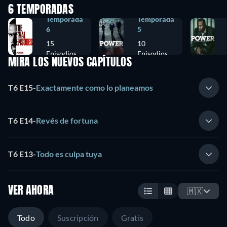
6 TEMPORADAS
Temporada
Temporada
6
5
15
10
Episodios
Episodios
MIRA LOS NUEVOS CAPÍTULOS
T6 E15
-
Exactamente como lo planeamos
T6 E14
-
Revés de fortuna
T6 E13
-
Todo es culpa tuya
VER AHORA
🇲🇽
Todo
Suscripción
Gratis