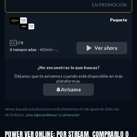
EN PROMOCIÓN
Paquete
retail price
CC
B
Ver ahora
6 temporadas -
60min
-
Español, Alemán, Inglés,
Francés, Italiano, Portugués
¿No encuentras lo que buscas?
Déjanos que te avisemos cuando esté disponible en más
plataformas.
Avísame
Hemos buscado actualizaciones en
81
plataformas el
5 de agosto de 2026
a las
06:23:40 p.m.
.
¿Hay algún problema? ¡Cuéntanoslo!
POWER VER ONLINE: POR STREAM, COMPRARLO O