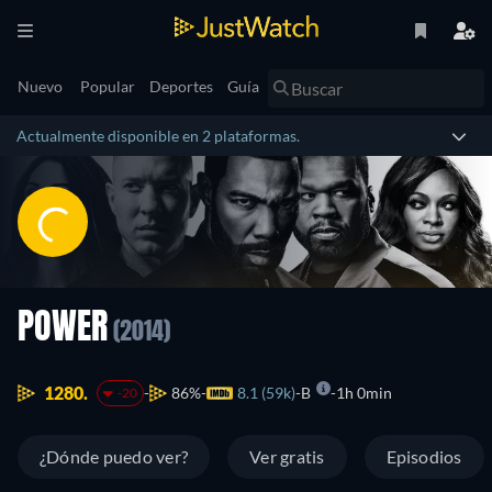
Nuevo
Popular
Deportes
Guía
Actualmente disponible en 2 plataformas.
POWER
(2014)
1280.
86%
8.1 (59k)
B
1h 0min
-20
¿Dónde puedo ver?
Ver gratis
Episodios