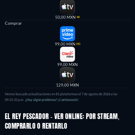
50,00 MXN
4K
Comprar
99,00 MXN
HD
99,00 MXN
129,00 MXN
Hemos buscado actualizaciones en
81
plataformas el
7 de agosto de 2026
a las
09:25:32 p.m.
.
¿Hay algún problema? ¡Cuéntanoslo!
EL REY PESCADOR - VER ONLINE: POR STREAM,
COMPRARLO O RENTARLO