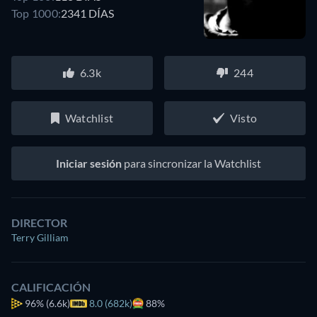
Top 1000:
2341 DÍAS
6.3k
244
Watchlist
Visto
Iniciar sesión
para sincronizar la Watchlist
DIRECTOR
Terry Gilliam
CALIFICACIÓN
96%
(6.6k)
8.0 (682k)
88%