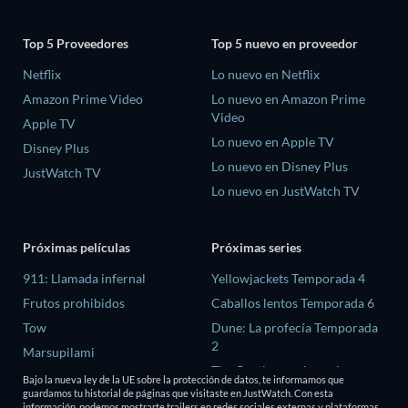
Top 5 Proveedores
Top 5 nuevo en proveedor
Netflix
Lo nuevo en Netflix
Amazon Prime Video
Lo nuevo en Amazon Prime
Video
Apple TV
Lo nuevo en Apple TV
Disney Plus
Lo nuevo en Disney Plus
JustWatch TV
Lo nuevo en JustWatch TV
Próximas películas
Próximas series
911: Llamada infernal
Yellowjackets Temporada 4
Frutos prohibidos
Caballos lentos Temporada 6
Tow
Dune: La profecía Temporada
2
Marsupilami
The Gentlemen: La serie
Cryptozoo
Bajo la nueva ley de la UE sobre la protección de datos, te informamos que
Temporada 2
guardamos tu historial de páginas que visitaste en JustWatch. Con esta
información, podemos mostrarte trailers en redes sociales externas y plataformas