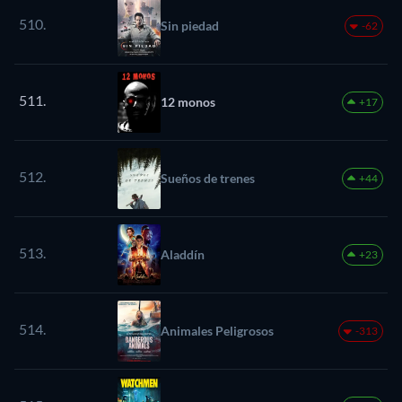
510.
Sin piedad
-62
511.
12 monos
+17
512.
Sueños de trenes
+44
513.
Aladdín
+23
514.
Animales Peligrosos
-313