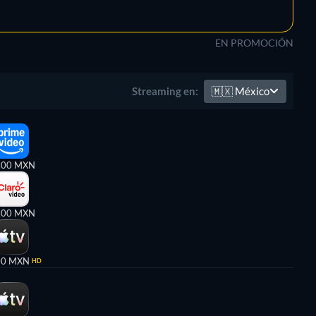
EN PROMOCIÓN
🇲🇽
México
Streaming en:
,00 MXN
,00 MXN
00 MXN
HD