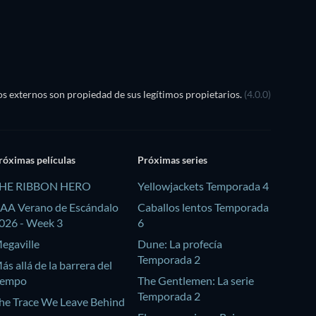
s externos son propiedad de sus legítimos propietarios.
(4.0.0)
róximas películas
Próximas series
HE RIBBON HERO
Yellowjackets Temporada 4
AA Verano de Escándalo
Caballos lentos Temporada
026 - Week 3
6
egaville
Dune: La profecía
Temporada 2
ás allá de la barrera del
iempo
The Gentlemen: La serie
Temporada 2
he Trace We Leave Behind