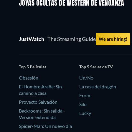
JOYAS OCULTAS DE WESTERN DE VENGANZA
JustWatch
|
The Streaming Guide
We are hiring!
Top 5 Películas
Top 5 Series de TV
Obsesión
Un/No
El Hombre Araña: Sin
La casa del dragón
camino a casa
From
Proyecto Salvación
Silo
Backrooms: Sin salida -
Lucky
Versión extendida
Spider-Man: Un nuevo día