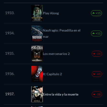
1933.
Play Along
+15
Naufragio: Pesadilla en el
1934.
+11
mar
1935.
Los mercenarios 2
-26
1936.
It: Capítulo 2
-65
1937.
Entre la vida y la muerte
-28