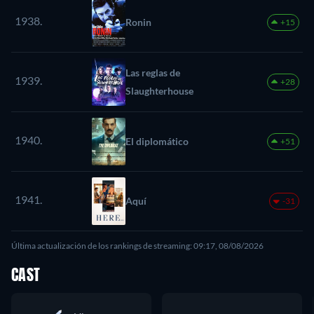
1938.
Ronin
+15
Las reglas de
1939.
+28
Slaughterhouse
1940.
El diplomático
+51
1941.
Aquí
-31
Última actualización de los rankings de streaming: 09:17, 08/08/2026
CAST