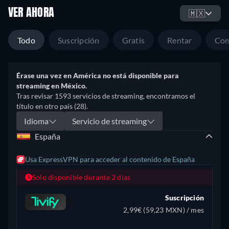
VER AHORA
🇲🇽
Todo
Suscripción
Gratis
Rentar
Com
Érase una vez en América no está disponible para
streaming en México.
Tras revisar 1593 servicios de streaming, encontramos el
título en otro país (28).
Idioma
Servicio de streaming
España
Usa ExpressVPN para acceder al contenido de España
Solo disponible durante 2 días
Suscripción
2,99€ (59,23 MXN) / mes