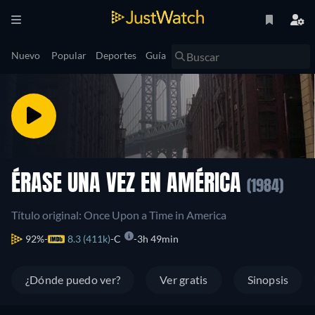
Nuevo
Popular
Deportes
Guía
ÉRASE UNA VEZ EN AMÉRICA
(1984)
Título original: Once Upon a Time in America
92%
8.3 (411k)
C
3h 49min
¿Dónde puedo ver?
Ver gratis
Sinopsis