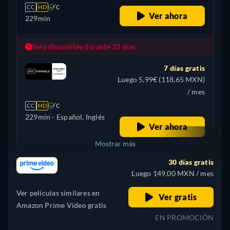
CC
HD
C
Ver ahora
229min
Solo disponible durante 22 días
7 días gratis
Luego 5,99€ (118,65 MXN)
/ mes
CC
HD
C
229min
- Español, Inglés
Ver ahora
Mostrar más
30 días gratis
Argentina
Luego 149,00 MXN / mes
Ver películas similares en
Ver gratis
Amazon Prime Video gratis
EN PROMOCIÓN