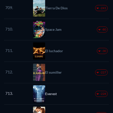
709.
Tierra De Dios
-241
710.
Space Jam
-80
711.
El luchador
-30
712.
El sumiller
-227
713.
Everest
-228