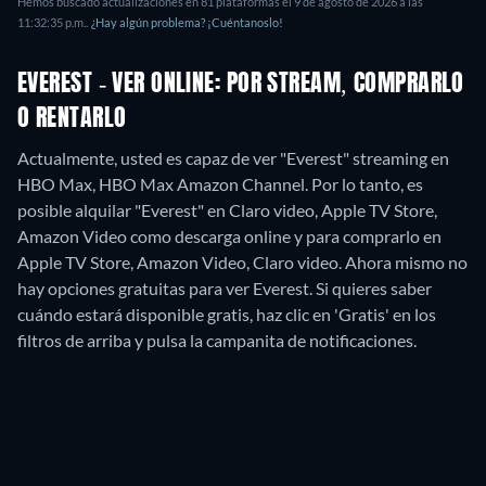
Hemos buscado actualizaciones en
81
plataformas el
9 de agosto de 2026
a las
11:32:35 p.m.
.
¿Hay algún problema? ¡Cuéntanoslo!
EVEREST - VER ONLINE: POR STREAM, COMPRARLO
O RENTARLO
Actualmente, usted es capaz de ver "Everest" streaming en
HBO Max, HBO Max Amazon Channel. Por lo tanto, es
posible alquilar "Everest" en Claro video, Apple TV Store,
Amazon Video como descarga online y para comprarlo en
Apple TV Store, Amazon Video, Claro video.
Ahora mismo no
hay opciones gratuitas para ver Everest. Si quieres saber
cuándo estará disponible gratis, haz clic en 'Gratis' en los
filtros de arriba y pulsa la campanita de notificaciones.