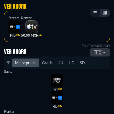
VER AHORA
Stream
Rentar
Fijo
50,00 MXN
HD
4K
EN PROMOCIÓN
VER AHORA
🇲🇽
Mejor precio
Gratis
4K
HD
SD
Susc.
Fijo
HD
Fijo
HD
Rentar