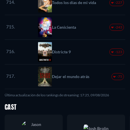
714.
Todos los días de mi vida
-227
715.
La Cenicienta
-243
716.
Districte 9
-123
717.
Dejar el mundo atrás
-75
Última actualización de los rankings de streaming: 17:25, 09/08/2026
CAST