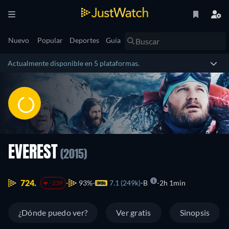
Nuevo
Popular
Deportes
Guía
Actualmente disponible en 5 plataformas.
EVEREST
(2015)
724.
93%
7.1 (249k)
B
2h 1min
-239
¿Dónde puedo ver?
Ver gratis
Sinopsis