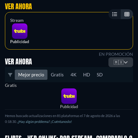
VER AHORA
Stream
Publicidad
EN PROMOCIÓN
VER AHORA
🇲🇽
Mejor precio
Gratis
4K
HD
SD
Gratis
Publicidad
Hemos buscado actualizaciones en 81 plataformas el 7 de agosto de 2026 a las
0:18:30.
¿Hay algún problema? ¡Cuéntanoslo!