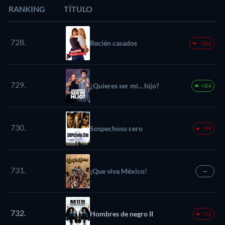
RANKING
TÍTULO
728.
Recién casados
-262
729.
¿Quieres ser mi... hijo?
+84
730.
Sospechoso cero
-49
731.
¡Que viva México!
—
732.
Hombres de negro II
-52