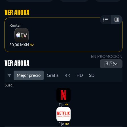
VER AHORA
Rentar
50,00 MXN
HD
EN PROMOCIÓN
VER AHORA
🇲🇽
Mejor precio
Gratis
4K
HD
SD
Susc.
Fijo
4K
Fijo
HD