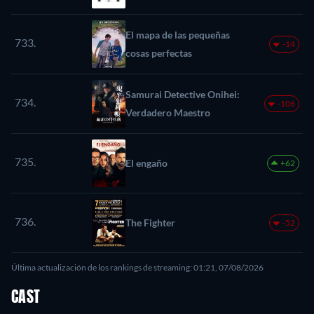
El mapa de las pequeñas
733.
-14
cosas perfectas
Samurai Detective Onihei:
734.
-106
Verdadero Maestro
735.
El engaño
+62
736.
The Fighter
-52
Última actualización de los rankings de streaming: 01:21, 07/08/2026
CAST