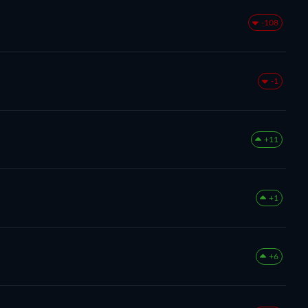
-108
-1
+11
+1
+6