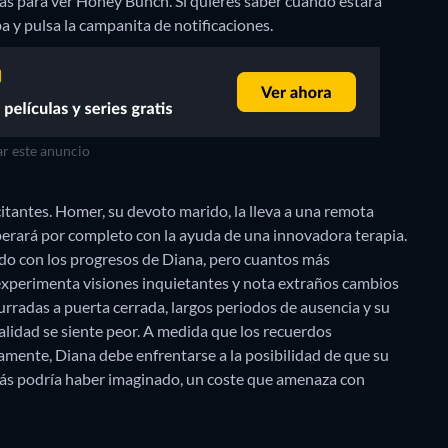
s para ver Honey Bunch. Si quieres saber cuándo estará
riba y pulsa la campanita de notificaciones.
r este anuncio
itantes. Homer, su devoto marido, la lleva a una remota
perará por completo con la ayuda de una innovadora terapia.
ado con los progresos de Diana, pero cuantos más
 experimenta visiones inquietantes y nota extraños cambios
radas a puerta cerrada, largos periodos de ausencia y su
alidad se siente peor. A medida que los recuerdos
amente, Diana debe enfrentarse a la posibilidad de que su
ás podría haber imaginado, un coste que amenaza con