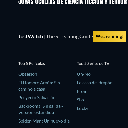
JOYAS OCULTAS DE CIENCIA FICCIÓN Y TERROR
JustWatch
|
The Streaming Guide
We are hiring!
Top 5 Películas
Top 5 Series de TV
Obsesión
Un/No
El Hombre Araña: Sin
La casa del dragón
camino a casa
From
Proyecto Salvación
Silo
Backrooms: Sin salida -
Lucky
Versión extendida
Spider-Man: Un nuevo día