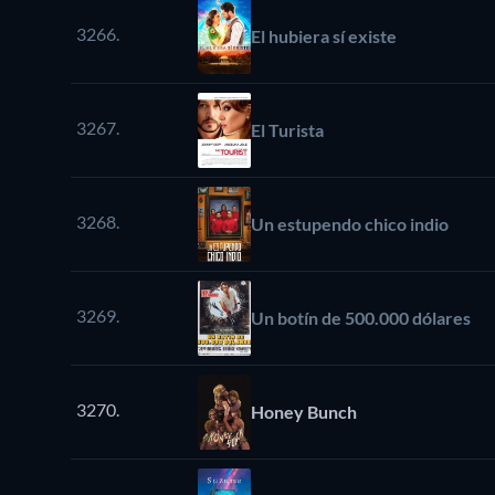
3266.
El hubiera sí existe
3267.
El Turista
3268.
Un estupendo chico indio
3269.
Un botín de 500.000 dólares
3270.
Honey Bunch