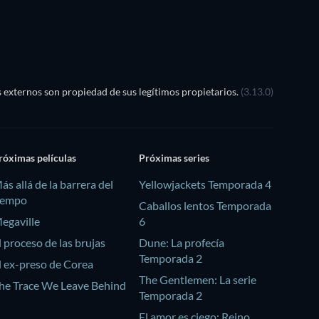
externos son propiedad de sus legítimos propietarios.
(3.13.0)
róximas películas
Próximas series
ás allá de la barrera del
Yellowjackets Temporada 4
iempo
Caballos lentos Temporada
egaville
6
l proceso de las brujas
Dune: La profecía
Temporada 2
l ex-preso de Corea
The Gentlemen: La serie
he Trace We Leave Behind
Temporada 2
El amor es ciego: Reino