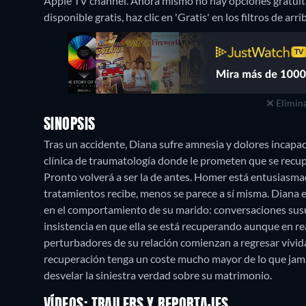
Apple TV channel.
Ahora mismo no hay opciones gratuita
disponible gratis, haz clic en 'Gratis' en los filtros de ar
Elimina
SINOPSIS
Tras un accidente, Diana sufre amnesia y dolores incapac
clínica de traumatología donde le prometen que se recu
Pronto volverá a ser la de antes. Homer está entusiasm
tratamientos recibe, menos se parece a sí misma. Diana
en el comportamiento de su marido: conversaciones susur
insistencia en que ella se está recuperando aunque en re
perturbadores de su relación comienzan a regresar vívid
recuperación tenga un coste mucho mayor de lo que jam
desvelar la siniestra verdad sobre su matrimonio.
VÍDEOS: TRAILERS Y REPORTAJES