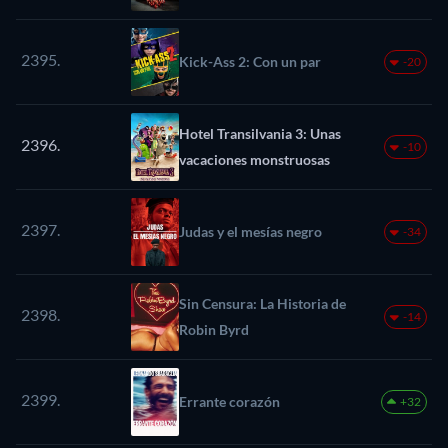
todo
2395.
Kick-Ass 2: Con un par
-20
Hotel Transilvania 3: Unas
2396.
-10
vacaciones monstruosas
2397.
Judas y el mesías negro
-34
Sin Censura: La Historia de
2398.
-14
Robin Byrd
2399.
Errante corazón
+32