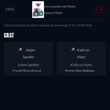
Los cuentos de Mate:
2400.
-29
Heavy Mate
Última actualización de los rankings de streaming: 01:22, 09/08/2026
CAST
Adam Sandler
Kathryn Hahn
Count Dracula (voice)
Ericka Van Helsing (voice)